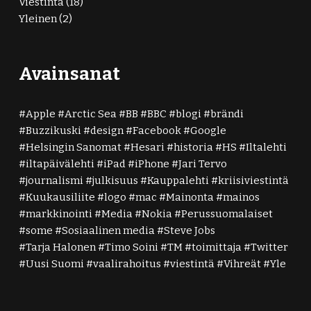
Viestintä
(18)
Yleinen
(2)
Avainsanat
Apple
Arctic Sea
BB
BBC
blogi
brändi
Buzzikuski
design
Facebook
Google
Helsingin Sanomat
Hesari
historia
HS
Iltalehti
iltapäivälehti
iPad
iPhone
Jari Tervo
journalismi
julkisuus
Kauppalehti
kriisiviestintä
Kuukausiliite
logo
mac
Mainonta
mainos
markkinointi
Media
Nokia
Perussuomalaiset
some
Sosiaalinen media
Steve Jobs
Tarja Halonen
Timo Soini
TM
toimittaja
Twitter
Uusi Suomi
vaalirahoitus
viestintä
Vihreät
Yle