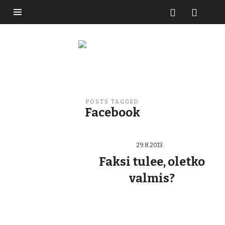
Buzzikuski
POSTS TAGGED
Facebook
29.8.2013
Faksi tulee, oletko
valmis?