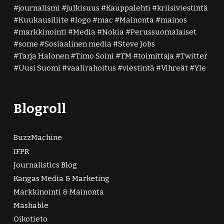
journalismi
julkisuus
Kauppalehti
kriisiviestintä
Kuukausiliite
logo
mac
Mainonta
mainos
markkinointi
Media
Nokia
Perussuomalaiset
some
Sosiaalinen media
Steve Jobs
Tarja Halonen
Timo Soini
TM
toimittaja
Twitter
Uusi Suomi
vaalirahoitus
viestintä
Vihreät
Yle
Blogroll
BuzzMachine
IFPR
Journalistics Blog
Kangas Media & Marketing
Markkinointi & Mainonta
Mashable
Oikotieto