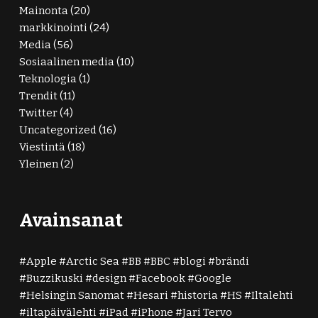
Mainonta
(20)
markkinointi
(24)
Media
(56)
Sosiaalinen media
(10)
Teknologia
(1)
Trendit
(11)
Twitter
(4)
Uncategorized
(16)
Viestintä
(18)
Yleinen
(2)
Avainsanat
Apple
Arctic Sea
BB
BBC
blogi
brändi
Buzzikuski
design
Facebook
Google
Helsingin Sanomat
Hesari
historia
HS
Iltalehti
iltapäivälehti
iPad
iPhone
Jari Tervo