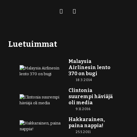
Luetuimmat
Malaysia
Airlinesin lento
370 on bugi
18.3.2014
Clintonia
suurempi häviäjä
oli media
9.11.2016
Hakkarainen,
paina nappia!
25.5.2011