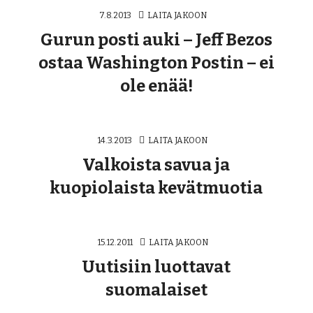
7.8.2013
LAITA JAKOON
Gurun posti auki – Jeff Bezos
ostaa Washington Postin – ei
ole enää!
14.3.2013
LAITA JAKOON
Valkoista savua ja
kuopiolaista kevätmuotia
15.12.2011
LAITA JAKOON
Uutisiin luottavat
suomalaiset