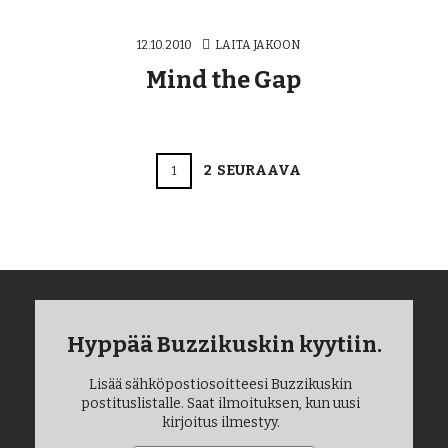
12.10.2010
LAITA JAKOON
Mind the Gap
POSTS
PAGE
2
SEURAAVA
PAGE
1
NAVIGATION
Hyppää Buzzikuskin kyytiin.
Lisää sähköpostiosoitteesi Buzzikuskin
postituslistalle. Saat ilmoituksen, kun uusi
kirjoitus ilmestyy.