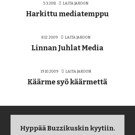
5.3.2011
LAITA JAKOON
Harkittu mediatemppu
8.12.2009
LAITA JAKOON
Linnan Juhlat Media
19.10.2009
LAITA JAKOON
Käärme syö käärmettä
Hyppää Buzzikuskin kyytiin.