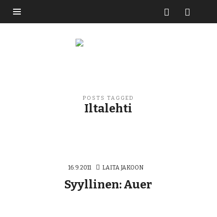
Buzzikuski
POSTS TAGGED
Iltalehti
16.9.2011
LAITA JAKOON
Syyllinen: Auer