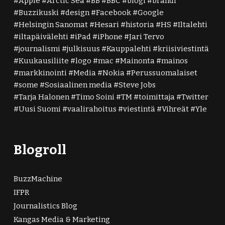
Apple
Arctic Sea
BB
BBC
blogi
brändi
Buzzikuski
design
Facebook
Google
Helsingin Sanomat
Hesari
historia
HS
Iltalehti
iltapäivälehti
iPad
iPhone
Jari Tervo
journalismi
julkisuus
Kauppalehti
kriisiviestintä
Kuukausiliite
logo
mac
Mainonta
mainos
markkinointi
Media
Nokia
Perussuomalaiset
some
Sosiaalinen media
Steve Jobs
Tarja Halonen
Timo Soini
TM
toimittaja
Twitter
Uusi Suomi
vaalirahoitus
viestintä
Vihreät
Yle
Blogroll
BuzzMachine
IFPR
Journalistics Blog
Kangas Media & Marketing