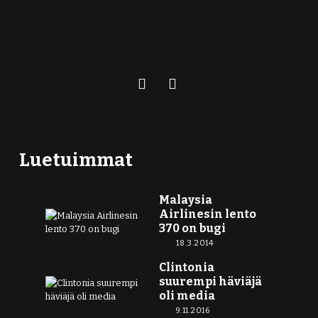
Luetuimmat
Malaysia
Airlinesin lento
370 on bugi
18.3.2014
Clintonia
suurempi häviäjä
oli media
9.11.2016