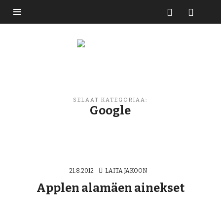
Buzzikuski
SELAAT KATEGORIAA:
Google
21.8.2012
LAITA JAKOON
Applen alamäen ainekset