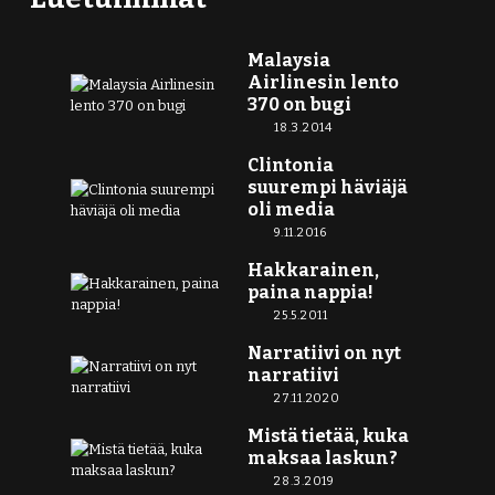
Malaysia
Airlinesin lento
370 on bugi
18.3.2014
Clintonia
suurempi häviäjä
oli media
9.11.2016
Hakkarainen,
paina nappia!
25.5.2011
Narratiivi on nyt
narratiivi
27.11.2020
Mistä tietää, kuka
maksaa laskun?
28.3.2019