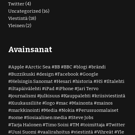
Twitter
(4)
Uncategorized
(16)
Viestintä
(18)
Yleinen
(2)
Avainsanat
Apple
Arctic Sea
BB
BBC
blogi
brändi
Buzzikuski
design
Facebook
Google
Helsingin Sanomat
Hesari
historia
HS
Iltalehti
iltapäivälehti
iPad
iPhone
Jari Tervo
journalismi
julkisuus
Kauppalehti
kriisiviestintä
Kuukausiliite
logo
mac
Mainonta
mainos
markkinointi
Media
Nokia
Perussuomalaiset
some
Sosiaalinen media
Steve Jobs
Tarja Halonen
Timo Soini
TM
toimittaja
Twitter
Uusi Suomi
vaalirahoitus
viestintä
Vihreät
Yle