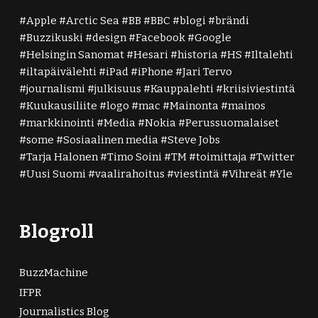
Apple
Arctic Sea
BB
BBC
blogi
brändi
Buzzikuski
design
Facebook
Google
Helsingin Sanomat
Hesari
historia
HS
Iltalehti
iltapäivälehti
iPad
iPhone
Jari Tervo
journalismi
julkisuus
Kauppalehti
kriisiviestintä
Kuukausiliite
logo
mac
Mainonta
mainos
markkinointi
Media
Nokia
Perussuomalaiset
some
Sosiaalinen media
Steve Jobs
Tarja Halonen
Timo Soini
TM
toimittaja
Twitter
Uusi Suomi
vaalirahoitus
viestintä
Vihreät
Yle
Blogroll
BuzzMachine
IFPR
Journalistics Blog