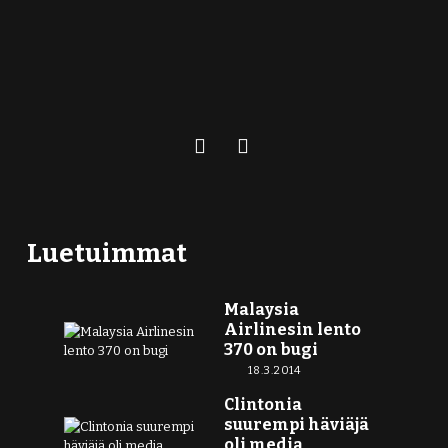
Luetuimmat
Malaysia
Airlinesin lento
370 on bugi
18.3.2014
Clintonia
suurempi häviäjä
oli media