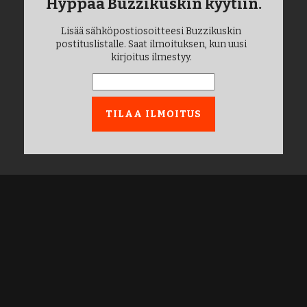
Hyppää Buzzikuskin kyytiin.
Lisää sähköpostiosoitteesi Buzzikuskin
postituslistalle. Saat ilmoituksen, kun uusi
kirjoitus ilmestyy.