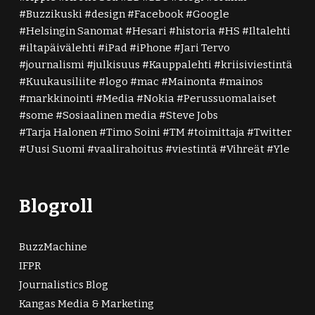
Buzzikuski
design
Facebook
Google
Helsingin Sanomat
Hesari
historia
HS
Iltalehti
iltapäivälehti
iPad
iPhone
Jari Tervo
journalismi
julkisuus
Kauppalehti
kriisiviestintä
Kuukausiliite
logo
mac
Mainonta
mainos
markkinointi
Media
Nokia
Perussuomalaiset
some
Sosiaalinen media
Steve Jobs
Tarja Halonen
Timo Soini
TM
toimittaja
Twitter
Uusi Suomi
vaalirahoitus
viestintä
Vihreät
Yle
Blogroll
BuzzMachine
IFPR
Journalistics Blog
Kangas Media & Marketing