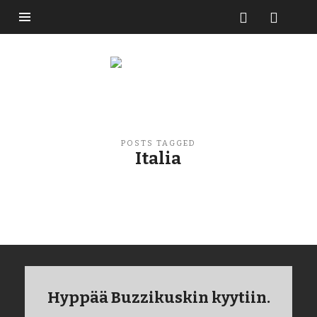
Buzzikuski
POSTS TAGGED
Italia
Hyppää Buzzikuskin kyytiin.