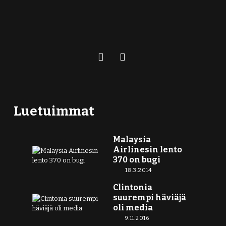
Luetuimmat
Malaysia
Airlinesin lento
370 on bugi
18.3.2014
Clintonia
suurempi häviäjä
oli media
9.11.2016