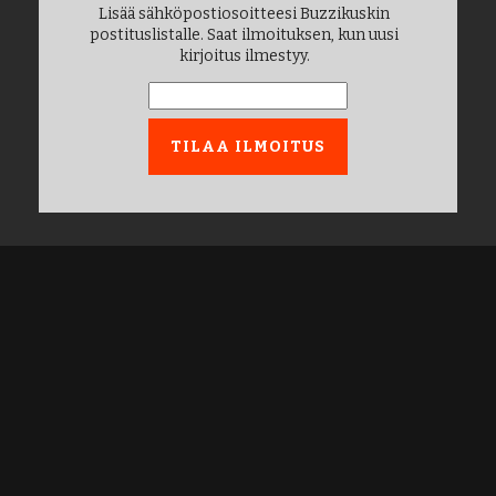
Lisää sähköpostiosoitteesi Buzzikuskin
postituslistalle. Saat ilmoituksen, kun uusi
kirjoitus ilmestyy.