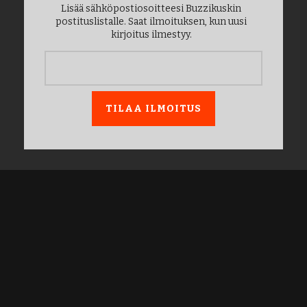
Lisää sähköpostiosoitteesi Buzzikuskin
postituslistalle. Saat ilmoituksen, kun uusi
kirjoitus ilmestyy.