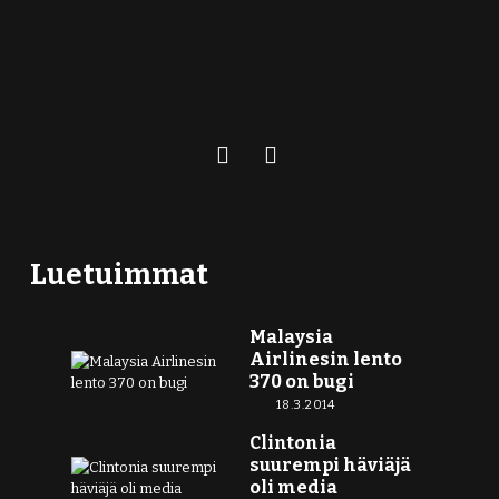
Luetuimmat
Malaysia
Airlinesin lento
370 on bugi
18.3.2014
Clintonia
suurempi häviäjä
oli media