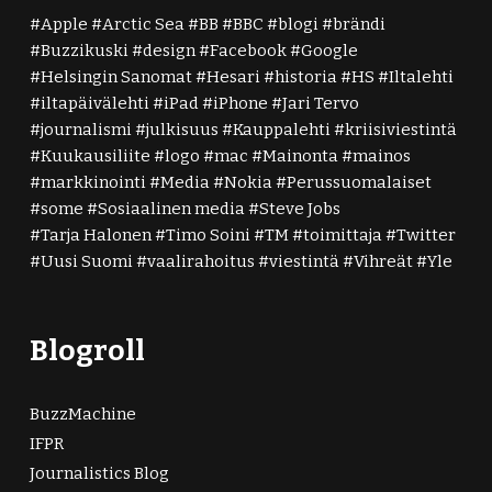
Apple
Arctic Sea
BB
BBC
blogi
brändi
Buzzikuski
design
Facebook
Google
Helsingin Sanomat
Hesari
historia
HS
Iltalehti
iltapäivälehti
iPad
iPhone
Jari Tervo
journalismi
julkisuus
Kauppalehti
kriisiviestintä
Kuukausiliite
logo
mac
Mainonta
mainos
markkinointi
Media
Nokia
Perussuomalaiset
some
Sosiaalinen media
Steve Jobs
Tarja Halonen
Timo Soini
TM
toimittaja
Twitter
Uusi Suomi
vaalirahoitus
viestintä
Vihreät
Yle
Blogroll
BuzzMachine
IFPR
Journalistics Blog