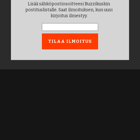
Lisää sähköpostiosoitteesi Buzzikuskin
postituslistalle. Saat ilmoituksen, kun uusi
kirjoitus ilmestyy.