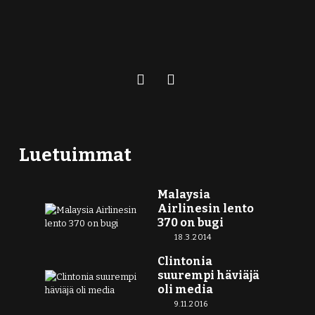
Luetuimmat
Malaysia
Airlinesin lento
370 on bugi
18.3.2014
Clintonia
suurempi häviäjä
oli media
9.11.2016