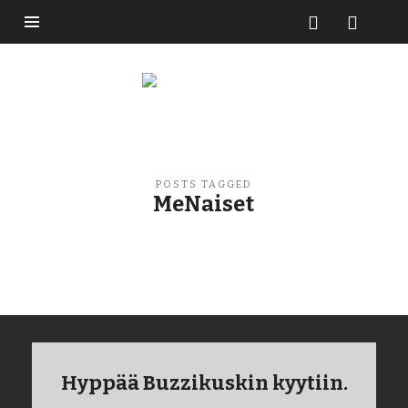
Buzzikuski
POSTS TAGGED
MeNaiset
Hyppää Buzzikuskin kyytiin.