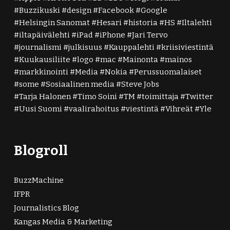
Buzzikuski
design
Facebook
Google
Helsingin Sanomat
Hesari
historia
HS
Iltalehti
iltapäivälehti
iPad
iPhone
Jari Tervo
journalismi
julkisuus
Kauppalehti
kriisiviestintä
Kuukausiliite
logo
mac
Mainonta
mainos
markkinointi
Media
Nokia
Perussuomalaiset
some
Sosiaalinen media
Steve Jobs
Tarja Halonen
Timo Soini
TM
toimittaja
Twitter
Uusi Suomi
vaalirahoitus
viestintä
Vihreät
Yle
Blogroll
BuzzMachine
IFPR
Journalistics Blog
Kangas Media & Marketing