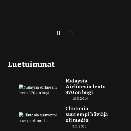
Luetuimmat
Malaysia
Airlinesin lento
370 on bugi
18.3.2014
Clintonia
suurempi häviäjä
oli media
9.11.2016