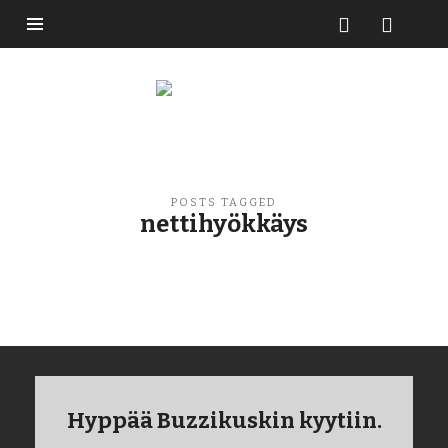
Buzzikuski
POSTS TAGGED
nettihyökkäys
Hyppää Buzzikuskin kyytiin.