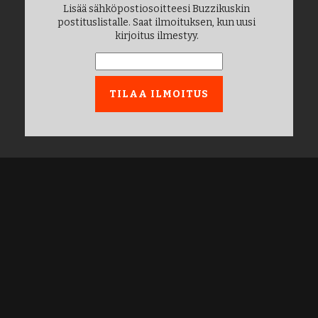
Lisää sähköpostiosoitteesi Buzzikuskin
postituslistalle. Saat ilmoituksen, kun uusi
kirjoitus ilmestyy.