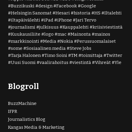
Buzzikuski
design
Facebook
Google
Helsingin Sanomat
Hesari
historia
HS
Iltalehti
iltapäivälehti
iPad
iPhone
Jari Tervo
journalismi
julkisuus
Kauppalehti
kriisiviestintä
Kuukausiliite
logo
mac
Mainonta
mainos
markkinointi
Media
Nokia
Perussuomalaiset
some
Sosiaalinen media
Steve Jobs
Tarja Halonen
Timo Soini
TM
toimittaja
Twitter
Uusi Suomi
vaalirahoitus
viestintä
Vihreät
Yle
Blogroll
BuzzMachine
IFPR
Journalistics Blog
Kangas Media & Marketing