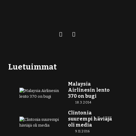
Luetuimmat
Malaysia
Airlinesin lento
370 on bugi
18.3.2014
Clintonia
suurempi häviäjä
oli media
9.11.2016