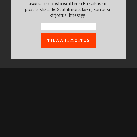
Lisää sähköpostiosoitteesi Buzzikuskin
postituslistalle. Saat ilmoituksen, kun uusi
kirjoitus ilmestyy.