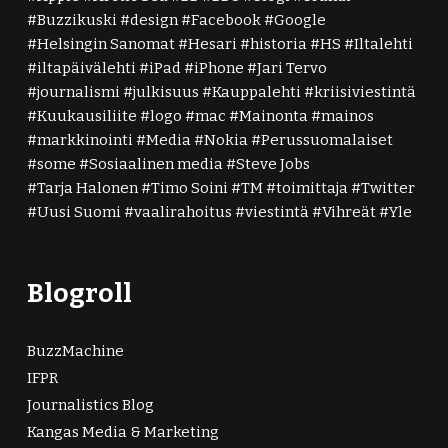
Buzzikuski
design
Facebook
Google
Helsingin Sanomat
Hesari
historia
HS
Iltalehti
iltapäivälehti
iPad
iPhone
Jari Tervo
journalismi
julkisuus
Kauppalehti
kriisiviestintä
Kuukausiliite
logo
mac
Mainonta
mainos
markkinointi
Media
Nokia
Perussuomalaiset
some
Sosiaalinen media
Steve Jobs
Tarja Halonen
Timo Soini
TM
toimittaja
Twitter
Uusi Suomi
vaalirahoitus
viestintä
Vihreät
Yle
Blogroll
BuzzMachine
IFPR
Journalistics Blog
Kangas Media & Marketing