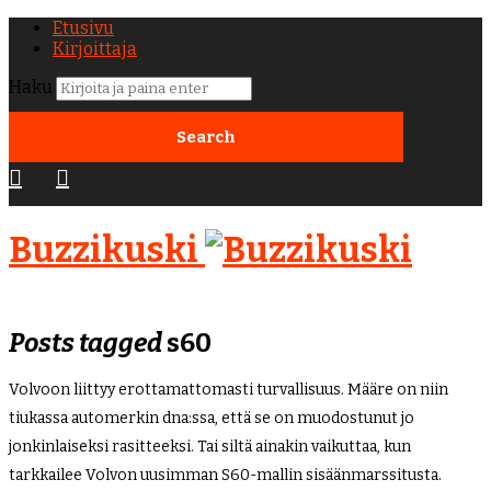
Etusivu
Kirjoittaja
Haku
Buzzikuski
Posts tagged
s60
Volvoon liittyy erottamattomasti turvallisuus. Määre on niin
tiukassa automerkin dna:ssa, että se on muodostunut jo
jonkinlaiseksi rasitteeksi. Tai siltä ainakin vaikuttaa, kun
tarkkailee Volvon uusimman S60-mallin sisäänmarssitusta.