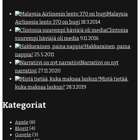
Malaysia
Airlinesin lento 370 on bugi
18.3.2014
Clintonia
suurempi häviäjä oli media
9.11.2016
Hakkarainen, paina
nappia!
25.5.2011
Narratiivi on nyt
narratiivi
27.11.2020
Mistä tietää,
kuka maksaa laskun?
28.3.2019
Kategoriat
Apple
(8)
Blogit
(4)
Google
(3)