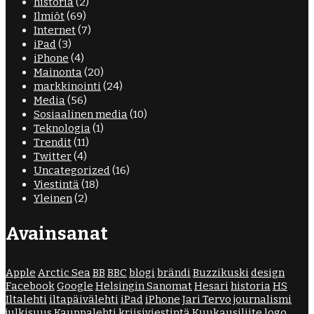
historia
(2)
Ilmiöt
(69)
Internet
(7)
iPad
(3)
iPhone
(4)
Mainonta
(20)
markkinointi
(24)
Media
(56)
Sosiaalinen media
(10)
Teknologia
(1)
Trendit
(11)
Twitter
(4)
Uncategorized
(16)
Viestintä
(18)
Yleinen
(2)
Avainsanat
Apple
Arctic Sea
BB
BBC
blogi
brändi
Buzzikuski
design
Facebook
Google
Helsingin Sanomat
Hesari
historia
HS
Iltalehti
iltapäivälehti
iPad
iPhone
Jari Tervo
journalismi
julkisuus
Kauppalehti
kriisiviestintä
Kuukausiliite
logo