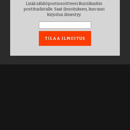
Lisää sähköpostiosoitteesi Buzzikuskin
postituslistalle. Saat ilmoituksen, kun uusi
kirjoitus ilmestyy.