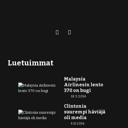
Luetuimmat
Malaysia
Airlinesin lento
370 on bugi
18.3.2014
Clintonia
suurempi häviäjä
oli media
9.11.2016