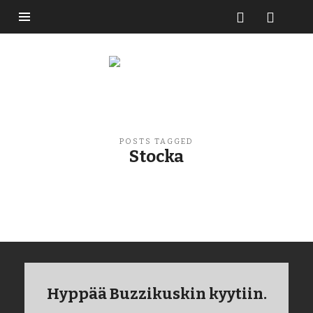
Buzzikuski
POSTS TAGGED
Stocka
Hyppää Buzzikuskin kyytiin.