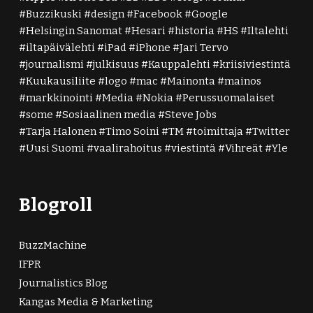
Buzzikuski
design
Facebook
Google
Helsingin Sanomat
Hesari
historia
HS
Iltalehti
iltapäivälehti
iPad
iPhone
Jari Tervo
journalismi
julkisuus
Kauppalehti
kriisiviestintä
Kuukausiliite
logo
mac
Mainonta
mainos
markkinointi
Media
Nokia
Perussuomalaiset
some
Sosiaalinen media
Steve Jobs
Tarja Halonen
Timo Soini
TM
toimittaja
Twitter
Uusi Suomi
vaalirahoitus
viestintä
Vihreät
Yle
Blogroll
BuzzMachine
IFPR
Journalistics Blog
Kangas Media & Marketing