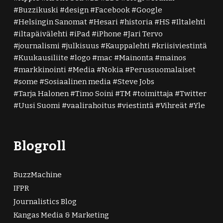
Buzzikuski
design
Facebook
Google
Helsingin Sanomat
Hesari
historia
HS
Iltalehti
iltapäivälehti
iPad
iPhone
Jari Tervo
journalismi
julkisuus
Kauppalehti
kriisiviestintä
Kuukausiliite
logo
mac
Mainonta
mainos
markkinointi
Media
Nokia
Perussuomalaiset
some
Sosiaalinen media
Steve Jobs
Tarja Halonen
Timo Soini
TM
toimittaja
Twitter
Uusi Suomi
vaalirahoitus
viestintä
Vihreät
Yle
Blogroll
BuzzMachine
IFPR
Journalistics Blog
Kangas Media & Marketing