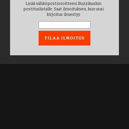
Lisää sähköpostiosoitteesi Buzzikuskin
postituslistalle. Saat ilmoituksen, kun uusi
kirjoitus ilmestyy.