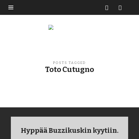
Buzzikuski
POSTS TAGGED
Toto Cutugno
Hyppää Buzzikuskin kyytiin.