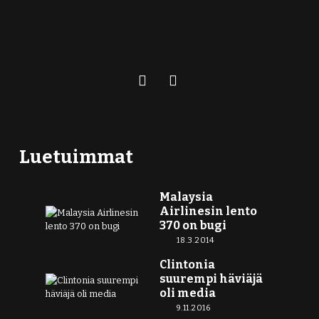
Luetuimmat
Malaysia
Airlinesin lento
370 on bugi
18.3.2014
Clintonia
suurempi häviäjä
oli media
9.11.2016