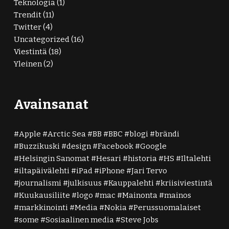
Teknologia
(1)
Trendit
(11)
Twitter
(4)
Uncategorized
(16)
Viestintä
(18)
Yleinen
(2)
Avainsanat
Apple
Arctic Sea
BB
BBC
blogi
brändi
Buzzikuski
design
Facebook
Google
Helsingin Sanomat
Hesari
historia
HS
Iltalehti
iltapäivälehti
iPad
iPhone
Jari Tervo
journalismi
julkisuus
Kauppalehti
kriisiviestintä
Kuukausiliite
logo
mac
Mainonta
mainos
markkinointi
Media
Nokia
Perussuomalaiset
some
Sosiaalinen media
Steve Jobs