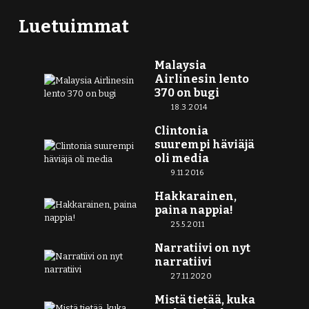
Luetuimmat
Malaysia
Airlinesin lento
370 on bugi
18.3.2014
Clintonia
suurempi häviäjä
oli media
9.11.2016
Hakkarainen,
paina nappia!
25.5.2011
Narratiivi on nyt
narratiivi
27.11.2020
Mistä tietää, kuka