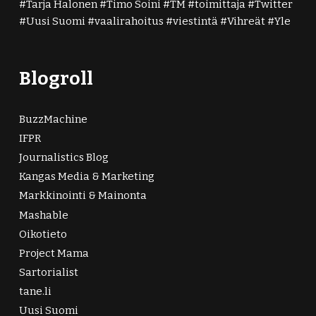
Tarja Halonen
Timo Soini
TM
toimittaja
Twitter
Uusi Suomi
vaalirahoitus
viestintä
Vihreät
Yle
Blogroll
BuzzMachine
IFPR
Journalistics Blog
Kangas Media & Marketing
Markkinointi & Mainonta
Mashable
Oikotieto
Project Mama
Sartorialist
tane.li
Uusi Suomi