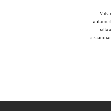
Volvo
automerki
siltä
sisäänmar