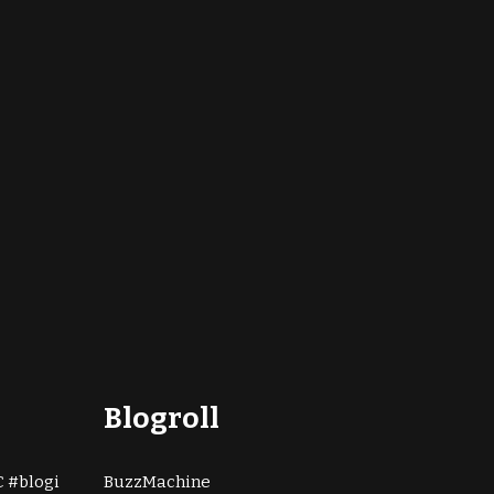
Blogroll
C
blogi
BuzzMachine