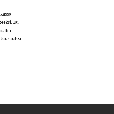
ukassa
eeksi. Tai
mallin
utuusautoa