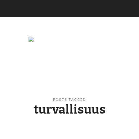
Buzzikuski
POSTS TAGGED
turvallisuus