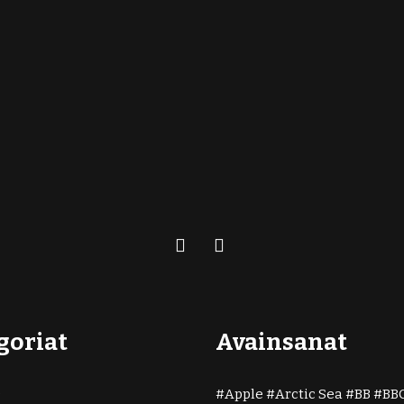
goriat
Avainsanat
)
Apple
Arctic Sea
BB
BB