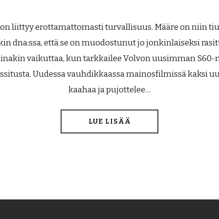
on liittyy erottamattomasti turvallisuus. Määre on niin ti
n dna:ssa, että se on muodostunut jo jonkinlaiseksi rasitt
 ainakin vaikuttaa, kun tarkkailee Volvon uusimman S60-
ssitusta. Uudessa vauhdikkaassa mainosfilmissä kaksi u
kaahaa ja pujottelee…
LUE LISÄÄ