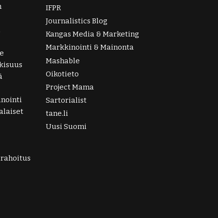
n
IFPR
Journalistics Blog
i
Kangas Media & Marketing
Markkinointi & Mainonta
e
Mashable
lkisuus
Oikotieto
ä
Project Mama
nointi
Sartorialist
laiset
tane.li
Uusi Suomi
irahoitus