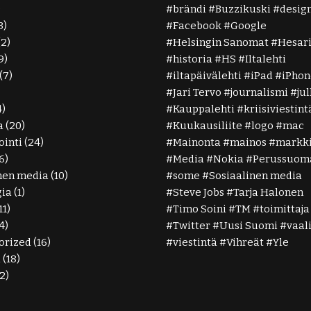
)
brändi
Buzzikuski
desig
3)
Facebook
Google
(2)
Helsingin Sanomat
Hesar
9)
historia
HS
Iltalehti
(7)
iltapäivälehti
iPad
iPhon
Jari Tervo
journalismi
ju
4)
Kauppalehti
kriisiviestint
a
(20)
Kuukausiliite
logo
mac
inti
(24)
Mainonta
mainos
markki
6)
Media
Nokia
Perussuoma
nen media
(10)
some
Sosiaalinen media
gia
(1)
Steve Jobs
Tarja Halonen
11)
Timo Soini
TM
toimittaja
4)
Twitter
Uusi Suomi
vaal
orized
(16)
viestintä
Vihreät
Yle
ä
(18)
2)