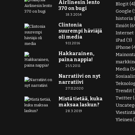
Airlinesin lento
Blogit
(4
370 on bugi
Google
(
18.3.2014
historia
Clintonia
Ilmiöt
(6
suurempi häviäjä
Internet
oli media
iPad
(3)
9.11.2016
iPhone
(
Hakkarainen,
Mainont
paina nappia!
markkino
25.5.2011
Media
(5
Narratiivi on nyt
Sosiaali
narratiivi
Teknolo
27.11.2020
Trendit
(
Twitter
(
Mistä tietää, kuka
maksaa laskun?
Uncateg
28.3.2019
Viestint
Yleinen
(