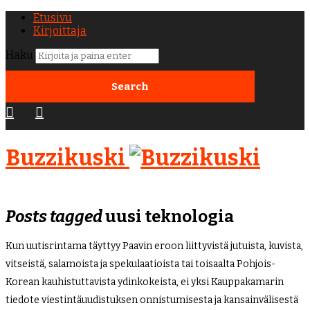
Etusivu
Kirjoittaja
Haku
Buzzikuski
Posts tagged
uusi teknologia
Kun uutisrintama täyttyy Paavin eroon liittyvistä jutuista, kuvista,
vitseistä, salamoista ja spekulaatioista tai toisaalta Pohjois-
Korean kauhistuttavista ydinkokeista, ei yksi Kauppakamarin
tiedote viestintäuudistuksen onnistumisesta ja kansainvälisestä