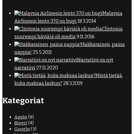
Malaysia
Airlinesin lento 370 on bugi
18.3.2014
Clintonia
suurempi häviäjä oli media
9.11.2016
Hakkarainen, paina
nappia!
25.5.2011
Narratiivi on nyt
narratiivi
27.11.2020
Mistä tietää,
kuka maksaa laskun?
28.3.2019
Kategoriat
Apple
(8)
Blogit
(4)
Google
(3)