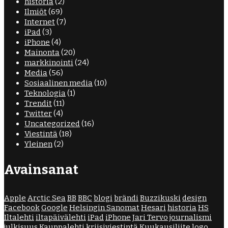
historia
(2)
Ilmiöt
(69)
Internet
(7)
iPad
(3)
iPhone
(4)
Mainonta
(20)
markkinointi
(24)
Media
(56)
Sosiaalinen media
(10)
Teknologia
(1)
Trendit
(11)
Twitter
(4)
Uncategorized
(16)
Viestintä
(18)
Yleinen
(2)
Avainsanat
Apple
Arctic Sea
BB
BBC
blogi
brändi
Buzzikuski
design
Facebook
Google
Helsingin Sanomat
Hesari
historia
HS
Iltalehti
iltapäivälehti
iPad
iPhone
Jari Tervo
journalismi
julkisuus
Kauppalehti
kriisiviestintä
Kuukausiliite
logo