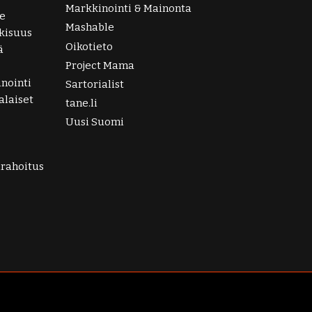
Markkinointi & Mainonta
e
Mashable
lkisuus
Oikotieto
ä
Project Mama
nointi
Sartorialist
laiset
tane.li
Uusi Suomi
irahoitus