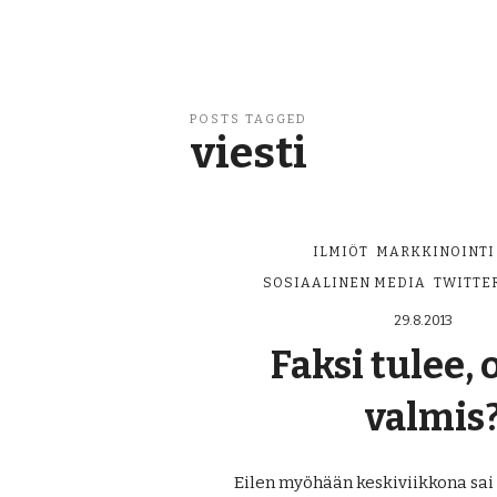
POSTS TAGGED
viesti
ILMIÖT
MARKKINOINTI
SOSIAALINEN MEDIA
TWITTE
29.8.2013
Faksi tulee, 
valmis
Eilen myöhään keskiviikkona sai 