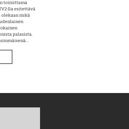
in toimittama
V2:lla esitettävä
i olekaan mikä
uudenlainen
 jokainen
ista palasista.
ensimmäisenä…