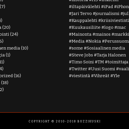
(7)
iltapäivälehti
iPad
iPhon
Jari Tervo
journalismi
ju
4)
Kauppalehti
kriisiviestint
a
(20)
Kuukausiliite
logo
mac
inti
(24)
Mainonta
mainos
markki
6)
Media
Nokia
Perussuoma
nen media
(10)
some
Sosiaalinen media
gia
(1)
Steve Jobs
Tarja Halonen
11)
Timo Soini
TM
toimittaja
4)
Twitter
Uusi Suomi
vaal
orized
(16)
viestintä
Vihreät
Yle
ä
(18)
2)
COPYRIGHT © 2010-2018 BUZZIKUSKI