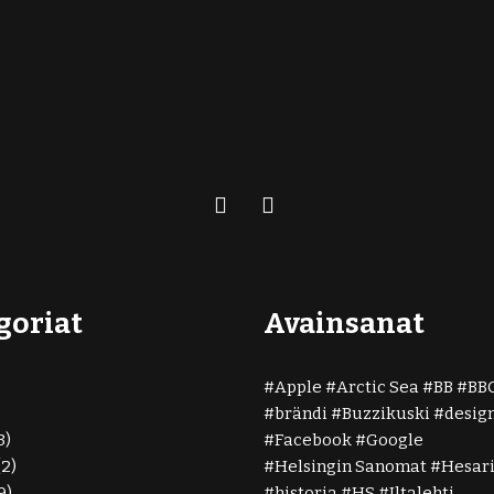
goriat
Avainsanat
)
Apple
Arctic Sea
BB
BB
)
brändi
Buzzikuski
desig
3)
Facebook
Google
(2)
Helsingin Sanomat
Hesar
9)
historia
HS
Iltalehti