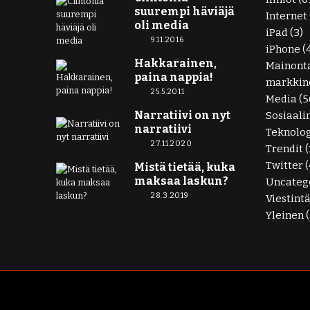
suurempi häviäjä
Internet
oli media
iPad
(3)
9.11.2016
iPhone
(
Hakkarainen,
Mainont
paina nappia!
markkino
25.5.2011
Media
(5
Narratiivi on nyt
Sosiaali
narratiivi
Teknolo
27.11.2020
Trendit
(
Twitter
(
Mistä tietää, kuka
maksaa laskun?
Uncateg
28.3.2019
Viestint
Yleinen
(