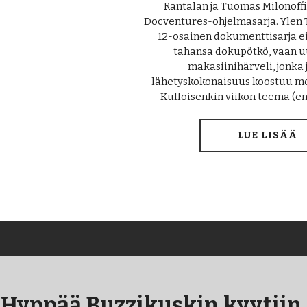
Rantalan ja Tuomas Milonoff
Docventures-ohjelmasarja. Ylen T
12-osainen dokumenttisarja e
tahansa dokupötkö, vaan 
makasiinihärveli, jonka
lähetyskokonaisuus koostuu mon
Kulloisenkin viikon teema (
LUE LISÄÄ
Hyppää Buzzikuskin kyytiin.