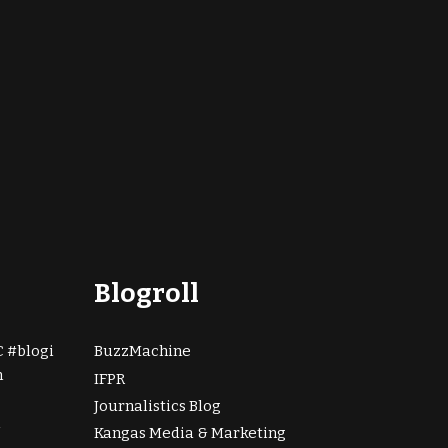
Blogroll
C
blogi
BuzzMachine
n
IFPR
Journalistics Blog
i
Kangas Media & Marketing