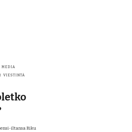
MEDIA
R
VIESTINTÄ
oletko
?
ensi-iltansa Riku