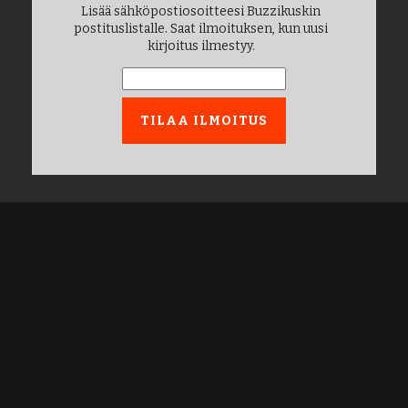
Lisää sähköpostiosoitteesi Buzzikuskin
postituslistalle. Saat ilmoituksen, kun uusi
kirjoitus ilmestyy.