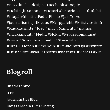
Buzzikuski
design
Facebook
Google
Helsingin Sanomat
Hesari
historia
HS
Iltalehti
iltapäivälehti
iPad
iPhone
Jari Tervo
journalismi
julkisuus
Kauppalehti
kriisiviestintä
Kuukausiliite
logo
mac
Mainonta
mainos
markkinointi
Media
Nokia
Perussuomalaiset
some
Sosiaalinen media
Steve Jobs
Tarja Halonen
Timo Soini
TM
toimittaja
Twitter
Uusi Suomi
vaalirahoitus
viestintä
Vihreät
Yle
Blogroll
BuzzMachine
IFPR
Journalistics Blog
Kangas Media & Marketing