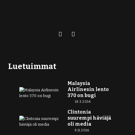
Luetuimmat
Malaysia
Airlinesin lento
370 on bugi
18.3.2014
Clintonia
suurempi häviäjä
oli media
9.11.2016