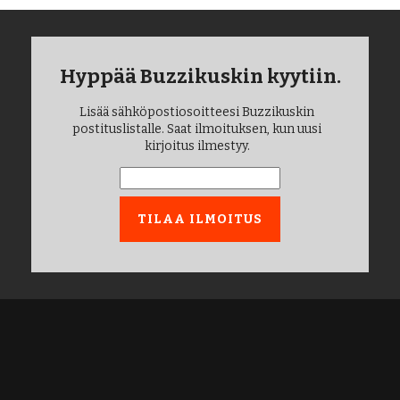
Hyppää Buzzikuskin kyytiin.
Lisää sähköpostiosoitteesi Buzzikuskin
postituslistalle. Saat ilmoituksen, kun uusi
kirjoitus ilmestyy.