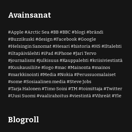
Avainsanat
Apple
Arctic Sea
BB
BBC
blogi
brändi
Buzzikuski
design
Facebook
Google
Helsingin Sanomat
Hesari
historia
HS
Iltalehti
iltapäivälehti
iPad
iPhone
Jari Tervo
journalismi
julkisuus
Kauppalehti
kriisiviestintä
Kuukausiliite
logo
mac
Mainonta
mainos
markkinointi
Media
Nokia
Perussuomalaiset
some
Sosiaalinen media
Steve Jobs
Tarja Halonen
Timo Soini
TM
toimittaja
Twitter
Uusi Suomi
vaalirahoitus
viestintä
Vihreät
Yle
Blogroll