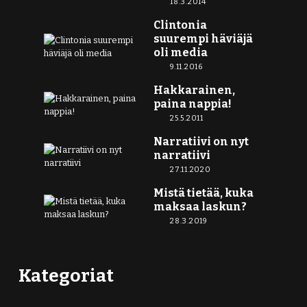
18.3.2014
Clintonia
suurempi häviäjä
oli media
9.11.2016
Hakkarainen,
paina nappia!
25.5.2011
Narratiivi on nyt
narratiivi
27.11.2020
Mistä tietää, kuka
maksaa laskun?
28.3.2019
Kategoriat