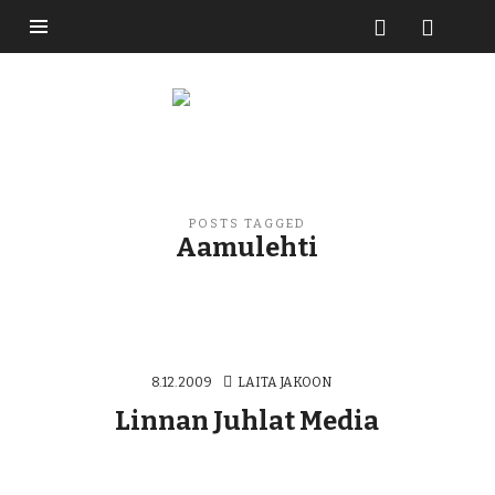
Buzzikuski
POSTS TAGGED
Aamulehti
8.12.2009
LAITA JAKOON
Linnan Juhlat Media