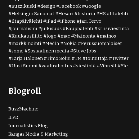
Buzzikuski
design
Facebook
Google
Helsingin Sanomat
Hesari
historia
HS
Iltalehti
iltapäivälehti
iPad
iPhone
Jari Tervo
journalismi
julkisuus
Kauppalehti
kriisiviestintä
Kuukausiliite
logo
mac
Mainonta
mainos
markkinointi
Media
Nokia
Perussuomalaiset
some
Sosiaalinen media
Steve Jobs
Tarja Halonen
Timo Soini
TM
toimittaja
Twitter
Uusi Suomi
vaalirahoitus
viestintä
Vihreät
Yle
Blogroll
BuzzMachine
IFPR
Journalistics Blog
Kangas Media & Marketing