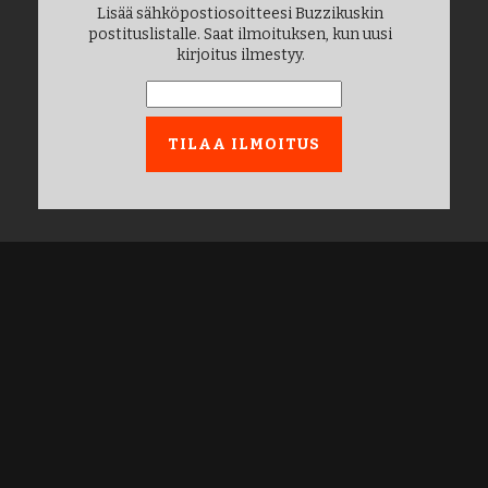
Lisää sähköpostiosoitteesi Buzzikuskin
postituslistalle. Saat ilmoituksen, kun uusi
kirjoitus ilmestyy.