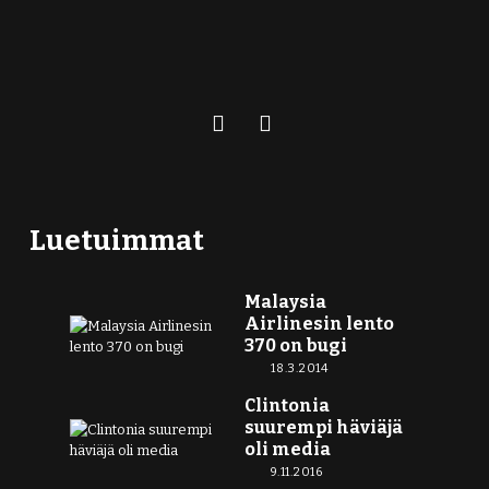
Luetuimmat
Malaysia
Airlinesin lento
370 on bugi
18.3.2014
Clintonia
suurempi häviäjä
oli media
9.11.2016