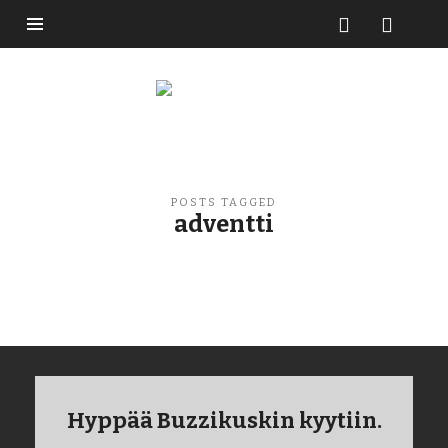
Buzzikuski
POSTS TAGGED
adventti
Hyppää Buzzikuskin kyytiin.