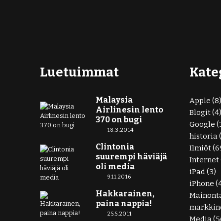
Luetuimmat
Kate
Malaysia
Apple
(8
Airlinesin lento
Blogit
(4
370 on bugi
Google
(
18.3.2014
historia
Clintonia
Ilmiöt
(6
suurempi häviäjä
Internet
oli media
iPad
(3)
9.11.2016
iPhone
(
Hakkarainen,
Mainont
paina nappia!
markkino
25.5.2011
Media
(5