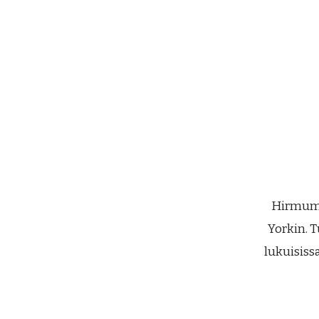
Hirmumyr
Yorkin. T
lukuisissa