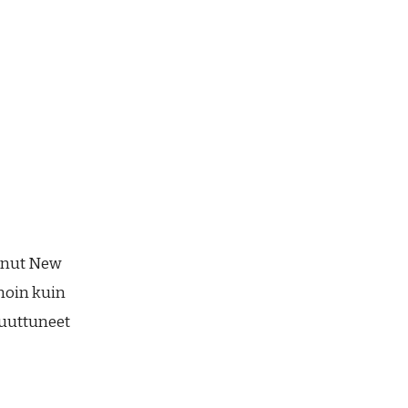
tanut New
amoin kuin
 muuttuneet