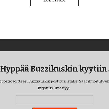
LUE LISÄÄ
Hyppää Buzzikuskin kyytiin.
öpostiosoitteesi Buzzikuskin postituslistalle. Saat ilmoituksen
kirjoitus ilmestyy.