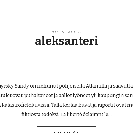
POSTS TAGGED
aleksanteri
sky Sandy on riehunut pohjoisella Atlantilla ja saavut
uulet ovat puhaltaneet ja aallot lyöneet yli kaupungin s
 katastrofielokuvissa. Tällä kertaa kuvat ja raportit ovat
fiktiosta todeksi. La liberté éclairant le…