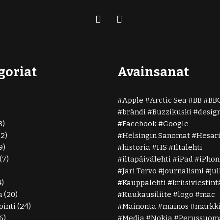
goriat
Avainsanat
)
Apple
Arctic Sea
BB
BB
)
brändi
Buzzikuski
desig
3)
Facebook
Google
(2)
Helsingin Sanomat
Hesar
9)
historia
HS
Iltalehti
(7)
iltapäivälehti
iPad
iPhon
Jari Tervo
journalismi
ju
4)
Kauppalehti
kriisiviestint
a
(20)
Kuukausiliite
logo
mac
inti
(24)
Mainonta
mainos
markki
6)
Media
Nokia
Perussuoma