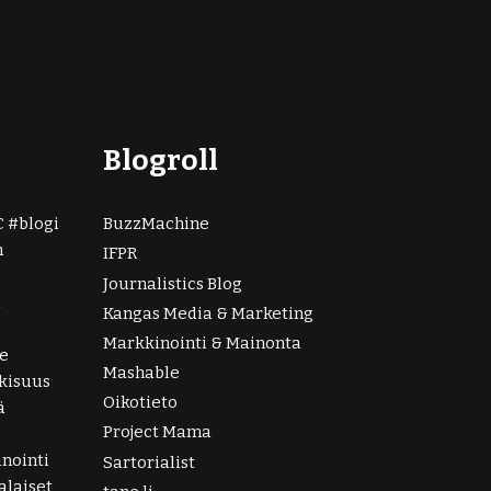
Blogroll
C
blogi
BuzzMachine
n
IFPR
Journalistics Blog
i
Kangas Media & Marketing
Markkinointi & Mainonta
e
Mashable
lkisuus
Oikotieto
ä
Project Mama
nointi
Sartorialist
laiset