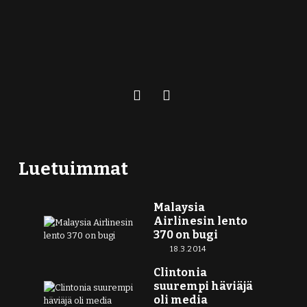
Luetuimmat
Malaysia
Airlinesin lento
370 on bugi
18.3.2014
Clintonia
suurempi häviäjä
oli media