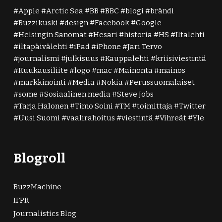
Apple
Arctic Sea
BB
BBC
blogi
brändi
Buzzikuski
design
Facebook
Google
Helsingin Sanomat
Hesari
historia
HS
Iltalehti
iltapäivälehti
iPad
iPhone
Jari Tervo
journalismi
julkisuus
Kauppalehti
kriisiviestintä
Kuukausiliite
logo
mac
Mainonta
mainos
markkinointi
Media
Nokia
Perussuomalaiset
some
Sosiaalinen media
Steve Jobs
Tarja Halonen
Timo Soini
TM
toimittaja
Twitter
Uusi Suomi
vaalirahoitus
viestintä
Vihreät
Yle
Blogroll
BuzzMachine
IFPR
Journalistics Blog