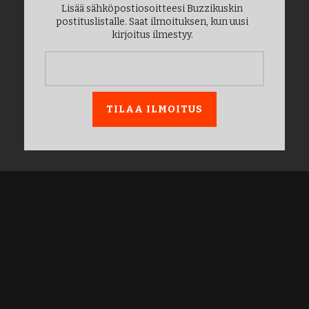
Lisää sähköpostiosoitteesi Buzzikuskin
postituslistalle. Saat ilmoituksen, kun uusi
kirjoitus ilmestyy.