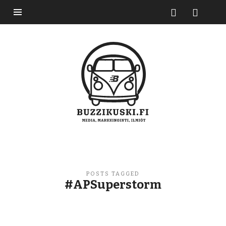
Buzzikuski
POSTS TAGGED
#APSuperstorm