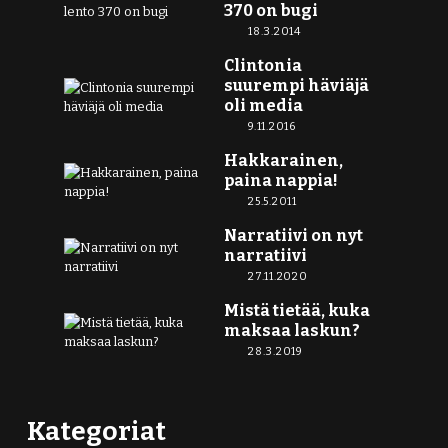
370 on bugi
18.3.2014
Clintonia
suurempi häviäjä
oli media
9.11.2016
Hakkarainen,
paina nappia!
25.5.2011
Narratiivi on nyt
narratiivi
27.11.2020
Mistä tietää, kuka
maksaa laskun?
28.3.2019
Kategoriat