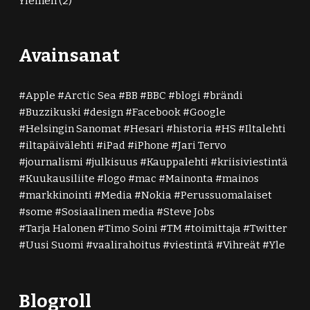
Yleinen
(2)
Avainsanat
Apple
Arctic Sea
BB
BBC
blogi
brändi
Buzzikuski
design
Facebook
Google
Helsingin Sanomat
Hesari
historia
HS
Iltalehti
iltapäivälehti
iPad
iPhone
Jari Tervo
journalismi
julkisuus
Kauppalehti
kriisiviestintä
Kuukausiliite
logo
mac
Mainonta
mainos
markkinointi
Media
Nokia
Perussuomalaiset
some
Sosiaalinen media
Steve Jobs
Tarja Halonen
Timo Soini
TM
toimittaja
Twitter
Uusi Suomi
vaalirahoitus
viestintä
Vihreät
Yle
Blogroll