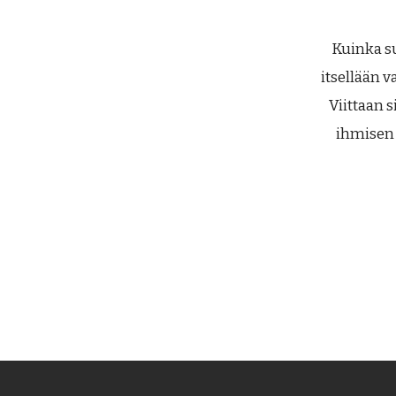
Kuinka su
itsellään v
Viittaan 
ihmisen 