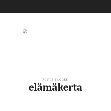
Buzzikuski
POSTS TAGGED
elämäkerta