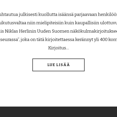
htautua julkisesti kuollutta isäänsä parjaavaan henkilöön
aikutusvaltaa niin mielipiteisiin kuin kaupallisiin ulottu
siis Niklas Herlinin Uuden Suomen näkökulmakirjoituks
seurassa”, joka on tätä kirjoitettaessa kerännyt yli 400 ko
Kirjoitus…
LUE LISÄÄ