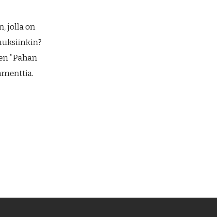
, jolla on
vuuksiinkin?
een ”Pahan
mmenttia.