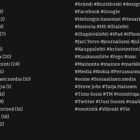
)
brändi
Buzzikuski
desig
3)
Facebook
Google
(2)
Helsingin Sanomat
Hesar
9)
historia
HS
Iltalehti
(7)
iltapäivälehti
iPad
iPhon
Jari Tervo
journalismi
ju
4)
Kauppalehti
kriisiviestint
a
(20)
Kuukausiliite
logo
mac
inti
(24)
Mainonta
mainos
markki
6)
Media
Nokia
Perussuoma
nen media
(10)
some
Sosiaalinen media
gia
(1)
Steve Jobs
Tarja Halonen
11)
Timo Soini
TM
toimittaja
4)
Twitter
Uusi Suomi
vaal
orized
(16)
viestintä
Vihreät
Yle
ä
(18)
2)