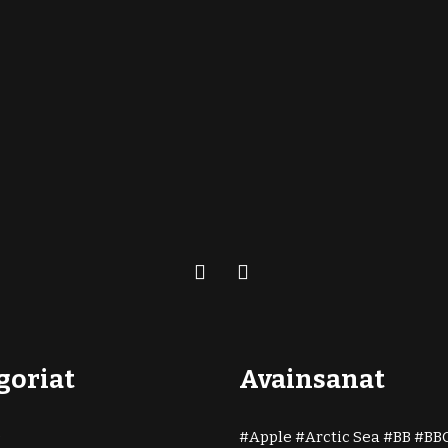
goriat
Avainsanat
)
Apple
Arctic Sea
BB
BB