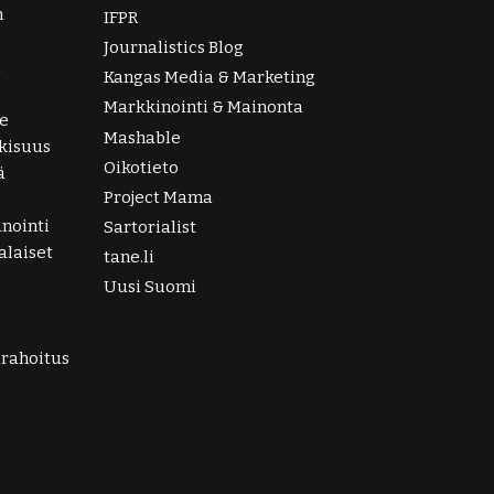
n
IFPR
Journalistics Blog
i
Kangas Media & Marketing
Markkinointi & Mainonta
e
Mashable
lkisuus
Oikotieto
ä
Project Mama
nointi
Sartorialist
laiset
tane.li
Uusi Suomi
irahoitus