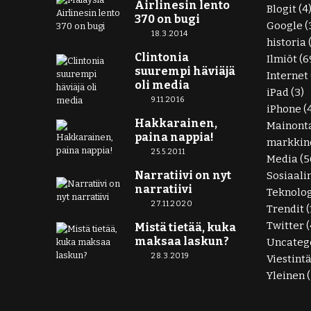
Airlinesin lento
Blogit
(4
370 on bugi
Google
(
18.3.2014
historia
Clintonia
Ilmiöt
(6
suurempi häviäjä
Internet
oli media
iPad
(3)
9.11.2016
iPhone
(
Hakkarainen,
Mainont
paina nappia!
markkino
25.5.2011
Media
(5
Narratiivi on nyt
Sosiaali
narratiivi
Teknolo
27.11.2020
Trendit
(
Twitter
(
Mistä tietää, kuka
maksaa laskun?
Uncateg
28.3.2019
Viestint
Yleinen
(