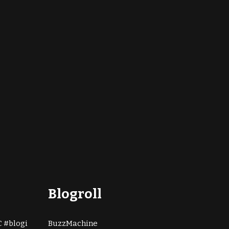
Blogroll
C
blogi
BuzzMachine