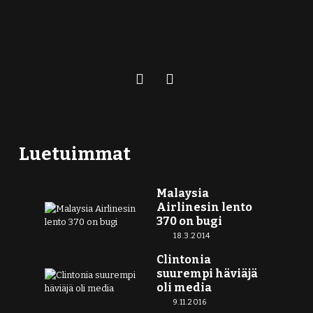
Luetuimmat
Malaysia
Airlinesin lento
370 on bugi
18.3.2014
Clintonia
suurempi häviäjä
oli media
9.11.2016