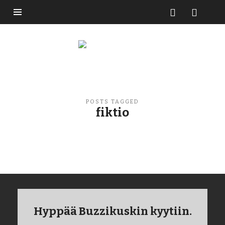
Buzzikuski
POSTS TAGGED
fiktio
Hyppää Buzzikuskin kyytiin.