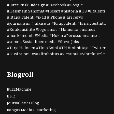
Buzzikuski
design
Facebook
Google
Helsingin Sanomat
Hesari
historia
HS
Iltalehti
iltapäivälehti
iPad
iPhone
Jari Tervo
journalismi
julkisuus
Kauppalehti
kriisiviestintä
Kuukausiliite
logo
mac
Mainonta
mainos
markkinointi
Media
Nokia
Perussuomalaiset
some
Sosiaalinen media
Steve Jobs
Tarja Halonen
Timo Soini
TM
toimittaja
Twitter
Uusi Suomi
vaalirahoitus
viestintä
Vihreät
Yle
Blogroll
BuzzMachine
IFPR
Journalistics Blog
Kangas Media & Marketing