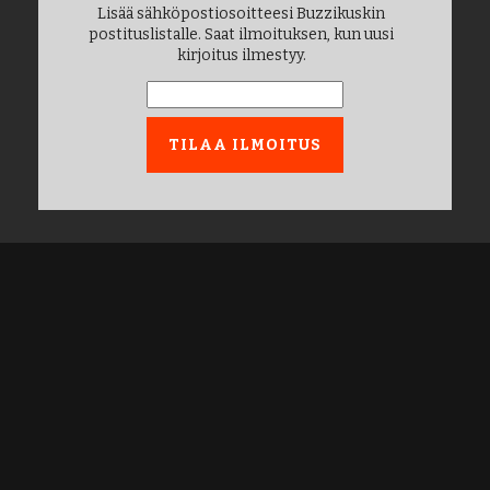
Lisää sähköpostiosoitteesi Buzzikuskin
postituslistalle. Saat ilmoituksen, kun uusi
kirjoitus ilmestyy.