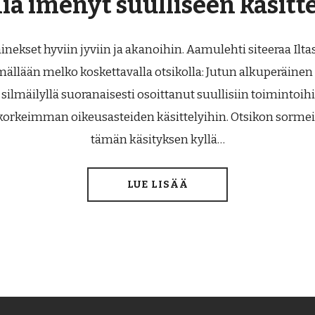
ä imenyt suulliseen käsitt
inekset hyviin jyviin ja akanoihin. Aamulehti siteeraa Il
mällään melko koskettavalla otsikolla: Jutun alkuperäinen 
silmäilyllä suoranaisesti osoittanut suullisiin toimintoih
n korkeimman oikeusasteiden käsittelyihin. Otsikon sormei
tämän käsityksen kyllä…
LUE LISÄÄ