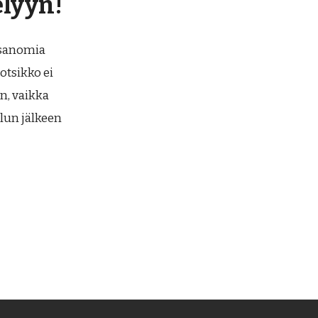
elyyn!
tasanomia
otsikko ei
in, vaikka
lun jälkeen