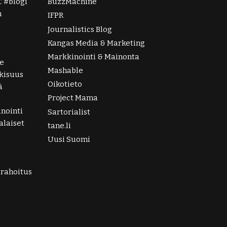
C
blogi
BuzzMachine
n
IFPR
Journalistics Blog
i
Kangas Media & Marketing
Markkinointi & Mainonta
e
Mashable
lkisuus
Oikotieto
ä
Project Mama
nointi
Sartorialist
laiset
tane.li
Uusi Suomi
irahoitus