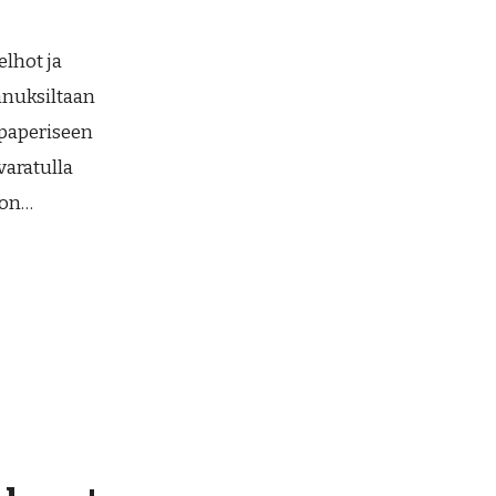
lhot ja
nnuksiltaan
 paperiseen
varatulla
hon…