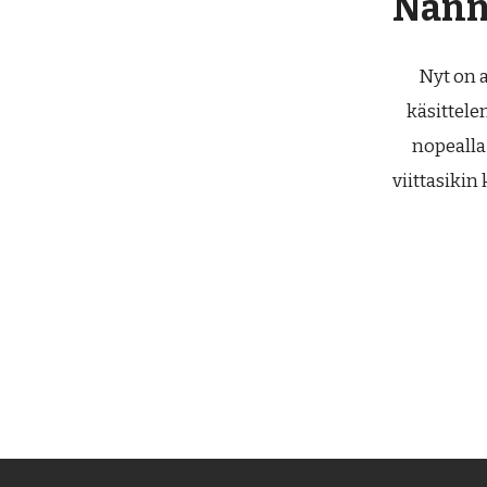
Nänni
Nyt on a
käsittele
nopealla 
viittasiki