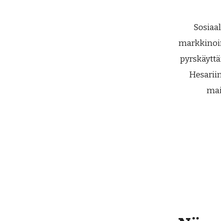
Sosiaal
markkinoin
pyrskäyttä
Hesariin
mai