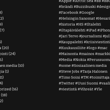
)
Apple
Arctic Sea
BB
BB
)
brändi
Buzzikuski
desig
3)
Facebook
Google
(2)
Helsingin Sanomat
Hesar
9)
historia
HS
Iltalehti
(7)
iltapäivälehti
iPad
iPhon
Jari Tervo
journalismi
ju
4)
Kauppalehti
kriisiviestint
a
(20)
Kuukausiliite
logo
mac
inti
(24)
Mainonta
mainos
markki
6)
Media
Nokia
Perussuoma
nen media
(10)
some
Sosiaalinen media
gia
(1)
Steve Jobs
Tarja Halonen
11)
Timo Soini
TM
toimittaja
4)
Twitter
Uusi Suomi
vaal
orized
(16)
viestintä
Vihreät
Yle
ä
(18)
2)