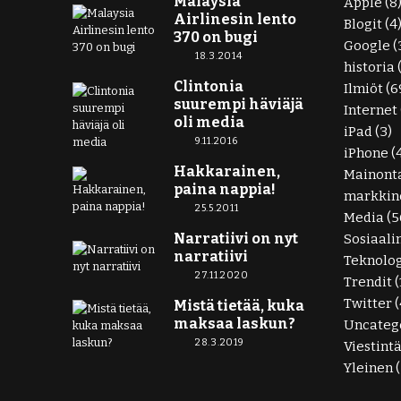
Malaysia
Apple
(8
Airlinesin lento
Blogit
(4
370 on bugi
Google
(
18.3.2014
historia
Clintonia
Ilmiöt
(6
suurempi häviäjä
Internet
oli media
iPad
(3)
9.11.2016
iPhone
(
Hakkarainen,
Mainont
paina nappia!
markkino
25.5.2011
Media
(5
Narratiivi on nyt
Sosiaali
narratiivi
Teknolo
27.11.2020
Trendit
(
Twitter
(
Mistä tietää, kuka
maksaa laskun?
Uncateg
28.3.2019
Viestint
Yleinen
(