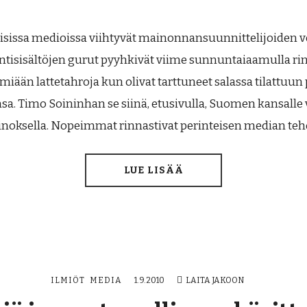
isissa medioissa viihtyvät mainonnansuunnittelijoiden ve
tisisältöjen gurut pyyhkivät viime sunnuntaiaamulla ri
miään lattetahroja kun olivat tarttuneet salassa tilattuun
sa. Timo Soininhan se siinä, etusivulla, Suomen kansalle 
noksella. Nopeimmat rinnastivat perinteisen median te
LUE LISÄÄ
ILMIÖT
MEDIA
1.9.2010
LAITA JAKOON