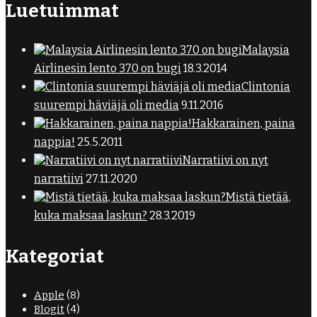
Luetuimmat
Malaysia
Airlinesin lento 370 on bugi
18.3.2014
Clintonia
suurempi häviäjä oli media
9.11.2016
Hakkarainen, paina
nappia!
25.5.2011
Narratiivi on nyt
narratiivi
27.11.2020
Mistä tietää,
kuka maksaa laskun?
28.3.2019
Kategoriat
Apple
(8)
Blogit
(4)