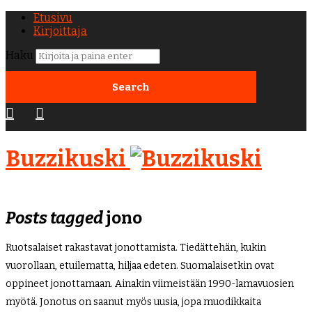
Etusivu
Kirjoittaja
Haku
Buzzikuski
Posts tagged
jono
Ruotsalaiset rakastavat jonottamista. Tiedättehän, kukin
vuorollaan, etuilematta, hiljaa edeten. Suomalaisetkin ovat
oppineet jonottamaan. Ainakin viimeistään 1990-lamavuosien
myötä. Jonotus on saanut myös uusia, jopa muodikkaita