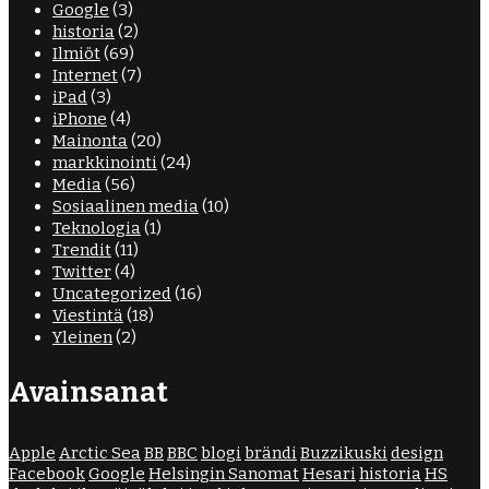
Google
(3)
historia
(2)
Ilmiöt
(69)
Internet
(7)
iPad
(3)
iPhone
(4)
Mainonta
(20)
markkinointi
(24)
Media
(56)
Sosiaalinen media
(10)
Teknologia
(1)
Trendit
(11)
Twitter
(4)
Uncategorized
(16)
Viestintä
(18)
Yleinen
(2)
Avainsanat
Apple
Arctic Sea
BB
BBC
blogi
brändi
Buzzikuski
design
Facebook
Google
Helsingin Sanomat
Hesari
historia
HS