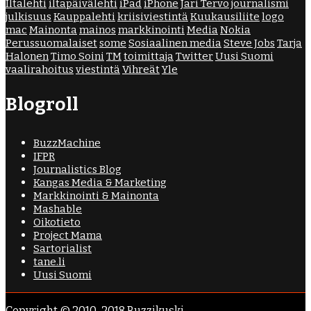
Iltalehti
iltapäivälehti
iPad
iPhone
Jari Tervo
journalismi
julkisuus
Kauppalehti
kriisiviestintä
Kuukausiliite
logo
mac
Mainonta
mainos
markkinointi
Media
Nokia
Perussuomalaiset
some
Sosiaalinen media
Steve Jobs
Tarja
Halonen
Timo Soini
TM
toimittaja
Twitter
Uusi Suomi
vaalirahoitus
viestintä
Vihreät
Yle
Blogroll
BuzzMachine
IFPR
Journalistics Blog
Kangas Media & Marketing
Markkinointi & Mainonta
Mashable
Oikotieto
Project Mama
Sartorialist
tane.li
Uusi Suomi
Copyright © 2010-2018 Buzzikuski