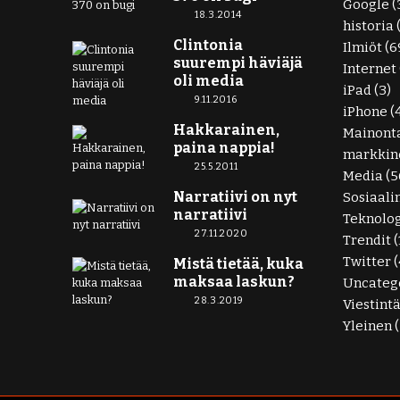
Google
(
18.3.2014
historia
Clintonia
Ilmiöt
(6
suurempi häviäjä
Internet
oli media
iPad
(3)
9.11.2016
iPhone
(
Hakkarainen,
Mainont
paina nappia!
markkino
25.5.2011
Media
(5
Narratiivi on nyt
Sosiaali
narratiivi
Teknolo
27.11.2020
Trendit
(
Twitter
(
Mistä tietää, kuka
maksaa laskun?
Uncateg
28.3.2019
Viestint
Yleinen
(