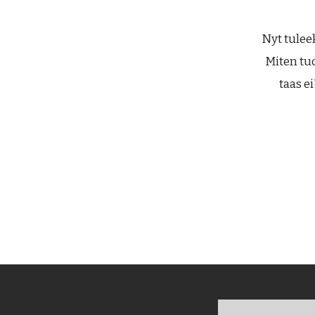
Nyt tuleek
Miten tuo
taas e