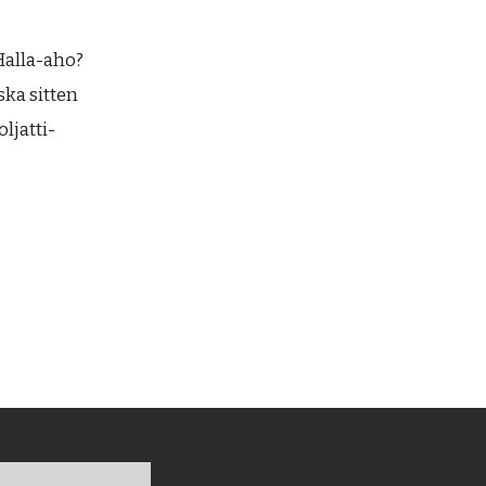
 Halla-aho?
ska sitten
ljatti-