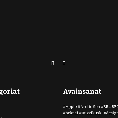
goriat
Avainsanat
)
Apple
Arctic Sea
BB
BB
)
brändi
Buzzikuski
desig