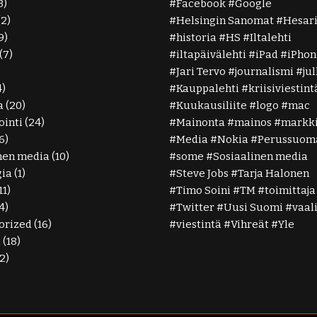
3)
Facebook
Google
(2)
Helsingin Sanomat
Hesar
9)
historia
HS
Iltalehti
(7)
iltapäivälehti
iPad
iPhon
Jari Tervo
journalismi
ju
4)
Kauppalehti
kriisiviestint
a
(20)
Kuukausiliite
logo
mac
inti
(24)
Mainonta
mainos
markki
6)
Media
Nokia
Perussuoma
nen media
(10)
some
Sosiaalinen media
gia
(1)
Steve Jobs
Tarja Halonen
11)
Timo Soini
TM
toimittaja
4)
Twitter
Uusi Suomi
vaal
orized
(16)
viestintä
Vihreät
Yle
ä
(18)
2)