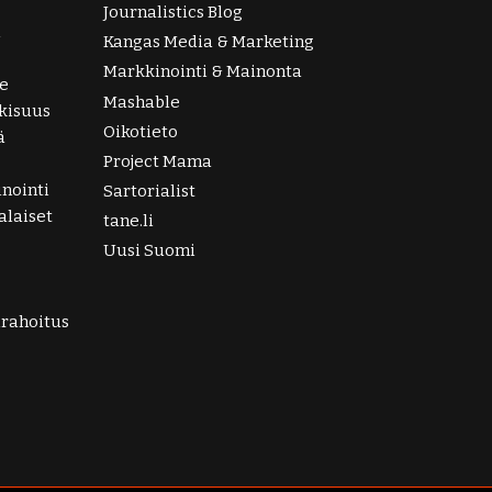
Journalistics Blog
i
Kangas Media & Marketing
Markkinointi & Mainonta
e
Mashable
lkisuus
Oikotieto
ä
Project Mama
nointi
Sartorialist
laiset
tane.li
Uusi Suomi
irahoitus