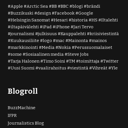
Apple
Arctic Sea
BB
BBC
blogi
brändi
Buzzikuski
design
Facebook
Google
Helsingin Sanomat
Hesari
historia
HS
Iltalehti
iltapäivälehti
iPad
iPhone
Jari Tervo
journalismi
julkisuus
Kauppalehti
kriisiviestintä
Kuukausiliite
logo
mac
Mainonta
mainos
markkinointi
Media
Nokia
Perussuomalaiset
some
Sosiaalinen media
Steve Jobs
Tarja Halonen
Timo Soini
TM
toimittaja
Twitter
Uusi Suomi
vaalirahoitus
viestintä
Vihreät
Yle
Blogroll
BuzzMachine
IFPR
Journalistics Blog