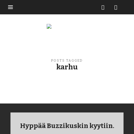
Buzzikuski
POSTS TAGGED
karhu
Hyppää Buzzikuskin kyytiin.