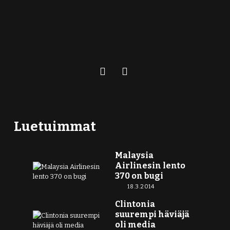
Luetuimmat
Malaysia
Airlinesin lento
370 on bugi
18.3.2014
Clintonia
suurempi häviäjä
oli media