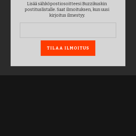
Lisää sähköpostiosoitteesi Buzzikuskin
postituslistalle. Saat ilmoituksen, kun uusi
kirjoitus ilmestyy.