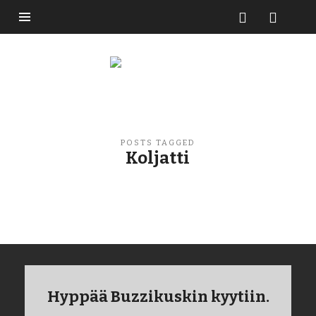
Buzzikuski
POSTS TAGGED
Koljatti
Hyppää Buzzikuskin kyytiin.