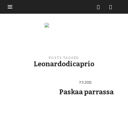
Buzzikuski
POSTS TAGGED
Leonardodicaprio
7.5.2015
Paskaa parrassa