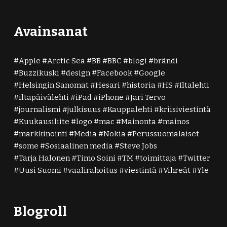
Avainsanat
Apple
Arctic Sea
BB
BBC
blogi
brändi
Buzzikuski
design
Facebook
Google
Helsingin Sanomat
Hesari
historia
HS
Iltalehti
iltapäivälehti
iPad
iPhone
Jari Tervo
journalismi
julkisuus
Kauppalehti
kriisiviestintä
Kuukausiliite
logo
mac
Mainonta
mainos
markkinointi
Media
Nokia
Perussuomalaiset
some
Sosiaalinen media
Steve Jobs
Tarja Halonen
Timo Soini
TM
toimittaja
Twitter
Uusi Suomi
vaalirahoitus
viestintä
Vihreät
Yle
Blogroll