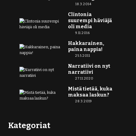
18.3.2014
Clintonia
suurempi häviäjä
oli media
9.11.2016
Hakkarainen,
paina nappia!
25.5.2011
Narratiivi on nyt
narratiivi
27.11.2020
Mistä tietää, kuka
maksaa laskun?
28.3.2019
Kategoriat