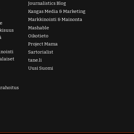
Journalistics Blog
i
Kangas Media & Marketing
Markkinointi & Mainonta
e
Mashable
lkisuus
Oikotieto
ä
Project Mama
nointi
Sartorialist
laiset
tane.li
Uusi Suomi
irahoitus