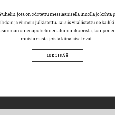
Puhelin, jota on odotettu messiaanisella innolla jo kohta p
ihdoin ja viimein julkistettu. Tai siis virallistettu ne kaik
usimman omenapuhelimen alumiinikuorista, komponent
muista osista, joista kiinalaiset ovat…
LUE LISÄÄ