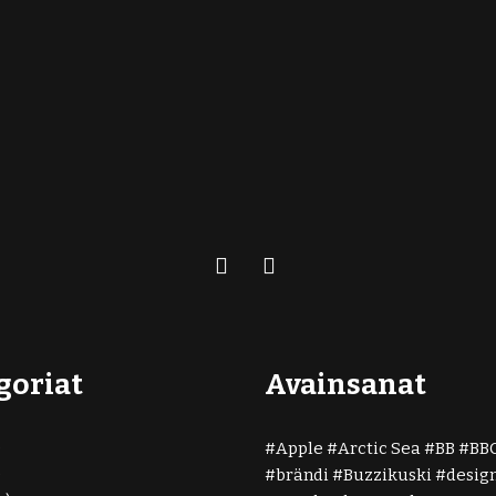
goriat
Avainsanat
)
Apple
Arctic Sea
BB
BB
)
brändi
Buzzikuski
desig