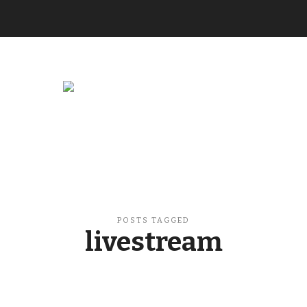
Buzzikuski
POSTS TAGGED
livestream