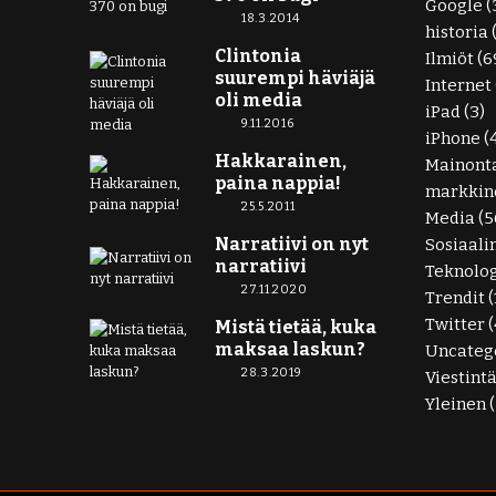
Google
(
18.3.2014
historia
Clintonia
Ilmiöt
(6
suurempi häviäjä
Internet
oli media
iPad
(3)
9.11.2016
iPhone
(
Hakkarainen,
Mainont
paina nappia!
markkino
25.5.2011
Media
(5
Narratiivi on nyt
Sosiaali
narratiivi
Teknolo
27.11.2020
Trendit
(
Twitter
(
Mistä tietää, kuka
maksaa laskun?
Uncateg
28.3.2019
Viestint
Yleinen
(