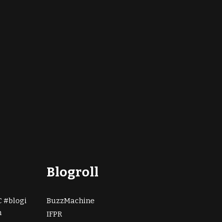
Blogroll
C
blogi
BuzzMachine
n
IFPR