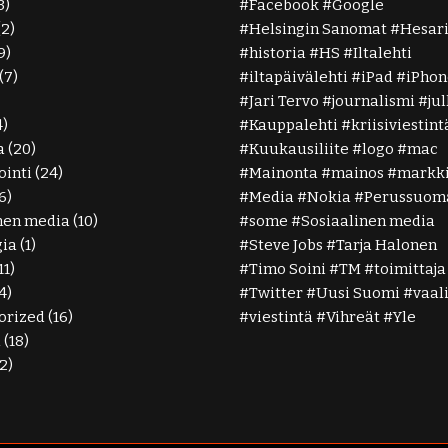
3)
Facebook
Google
(2)
Helsingin Sanomat
Hesar
9)
historia
HS
Iltalehti
(7)
iltapäivälehti
iPad
iPhon
Jari Tervo
journalismi
ju
4)
Kauppalehti
kriisiviestint
a
(20)
Kuukausiliite
logo
mac
inti
(24)
Mainonta
mainos
markki
6)
Media
Nokia
Perussuoma
nen media
(10)
some
Sosiaalinen media
gia
(1)
Steve Jobs
Tarja Halonen
11)
Timo Soini
TM
toimittaja
4)
Twitter
Uusi Suomi
vaal
orized
(16)
viestintä
Vihreät
Yle
ä
(18)
2)