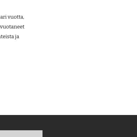
ari vuotta,
ki vuotaneet
eista ja