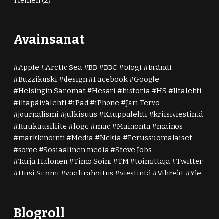
Yleinen
(2)
Avainsanat
Apple
Arctic Sea
BB
BBC
blogi
brändi
Buzzikuski
design
Facebook
Google
Helsingin Sanomat
Hesari
historia
HS
Iltalehti
iltapäivälehti
iPad
iPhone
Jari Tervo
journalismi
julkisuus
Kauppalehti
kriisiviestintä
Kuukausiliite
logo
mac
Mainonta
mainos
markkinointi
Media
Nokia
Perussuomalaiset
some
Sosiaalinen media
Steve Jobs
Tarja Halonen
Timo Soini
TM
toimittaja
Twitter
Uusi Suomi
vaalirahoitus
viestintä
Vihreät
Yle
Blogroll