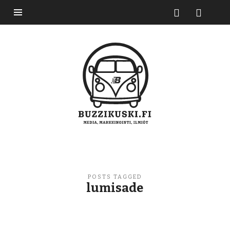
Buzzikuski
POSTS TAGGED
lumisade