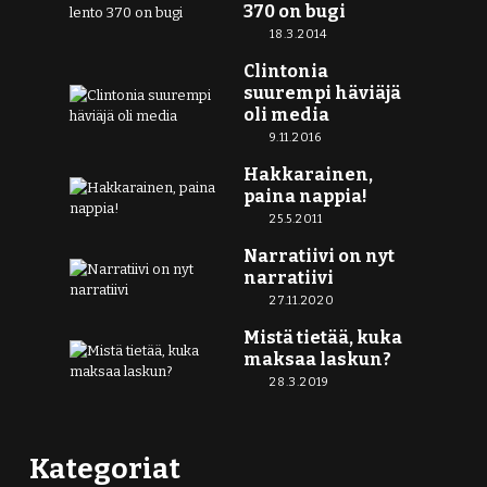
370 on bugi
18.3.2014
Clintonia
suurempi häviäjä
oli media
9.11.2016
Hakkarainen,
paina nappia!
25.5.2011
Narratiivi on nyt
narratiivi
27.11.2020
Mistä tietää, kuka
maksaa laskun?
28.3.2019
Kategoriat