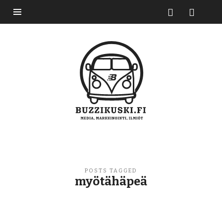
Buzzikuski
POSTS TAGGED
myötähäpeä