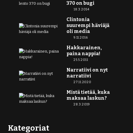
370 on bugi
18.3.2014
Clintonia
suurempi häviäjä
oli media
9.11.2016
Hakkarainen,
paina nappia!
25.5.2011
Narratiivi on nyt
narratiivi
27.11.2020
Mistä tietää, kuka
maksaa laskun?
28.3.2019
Kategoriat