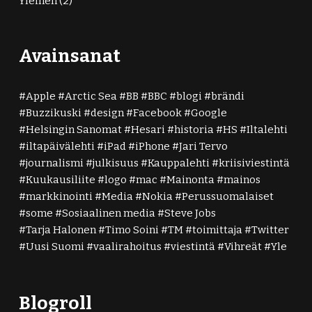
Yleinen
(2)
Avainsanat
Apple
Arctic Sea
BB
BBC
blogi
brändi
Buzzikuski
design
Facebook
Google
Helsingin Sanomat
Hesari
historia
HS
Iltalehti
iltapäivälehti
iPad
iPhone
Jari Tervo
journalismi
julkisuus
Kauppalehti
kriisiviestintä
Kuukausiliite
logo
mac
Mainonta
mainos
markkinointi
Media
Nokia
Perussuomalaiset
some
Sosiaalinen media
Steve Jobs
Tarja Halonen
Timo Soini
TM
toimittaja
Twitter
Uusi Suomi
vaalirahoitus
viestintä
Vihreät
Yle
Blogroll