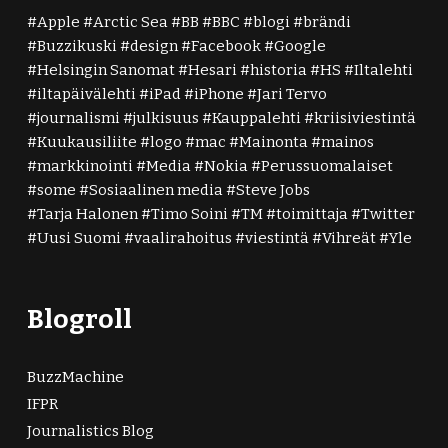
Apple
Arctic Sea
BB
BBC
blogi
brändi
Buzzikuski
design
Facebook
Google
Helsingin Sanomat
Hesari
historia
HS
Iltalehti
iltapäivälehti
iPad
iPhone
Jari Tervo
journalismi
julkisuus
Kauppalehti
kriisiviestintä
Kuukausiliite
logo
mac
Mainonta
mainos
markkinointi
Media
Nokia
Perussuomalaiset
some
Sosiaalinen media
Steve Jobs
Tarja Halonen
Timo Soini
TM
toimittaja
Twitter
Uusi Suomi
vaalirahoitus
viestintä
Vihreät
Yle
Blogroll
BuzzMachine
IFPR
Journalistics Blog