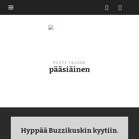
Buzzikuski
POSTS TAGGED
pääsiäinen
Hyppää Buzzikuskin kyytiin.