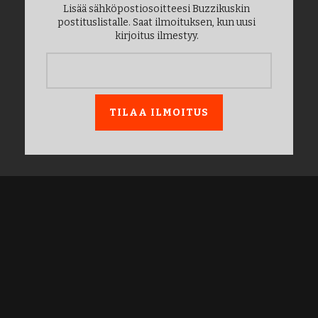
Lisää sähköpostiosoitteesi Buzzikuskin
postituslistalle. Saat ilmoituksen, kun uusi
kirjoitus ilmestyy.