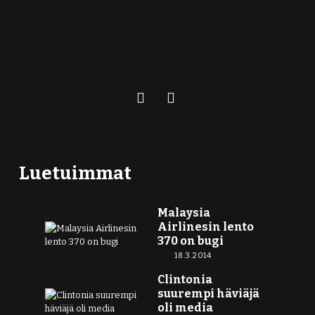
Luetuimmat
Malaysia
Airlinesin lento
370 on bugi
18.3.2014
Clintonia
suurempi häviäjä
oli media