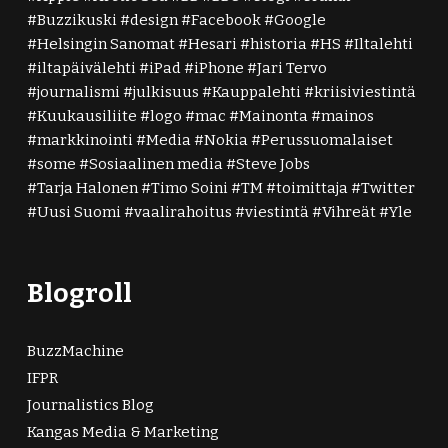
Buzzikuski
design
Facebook
Google
Helsingin Sanomat
Hesari
historia
HS
Iltalehti
iltapäivälehti
iPad
iPhone
Jari Tervo
journalismi
julkisuus
Kauppalehti
kriisiviestintä
Kuukausiliite
logo
mac
Mainonta
mainos
markkinointi
Media
Nokia
Perussuomalaiset
some
Sosiaalinen media
Steve Jobs
Tarja Halonen
Timo Soini
TM
toimittaja
Twitter
Uusi Suomi
vaalirahoitus
viestintä
Vihreät
Yle
Blogroll
BuzzMachine
IFPR
Journalistics Blog
Kangas Media & Marketing