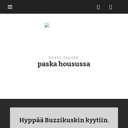
Buzzikuski
POSTS TAGGED
paska housussa
Hyppää Buzzikuskin kyytiin.