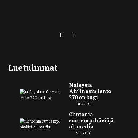
Luetuimmat
Malaysia
Airlinesin lento
370 on bugi
18.3.2014
Clintonia
suurempi häviäjä
oli media
9.11.2016