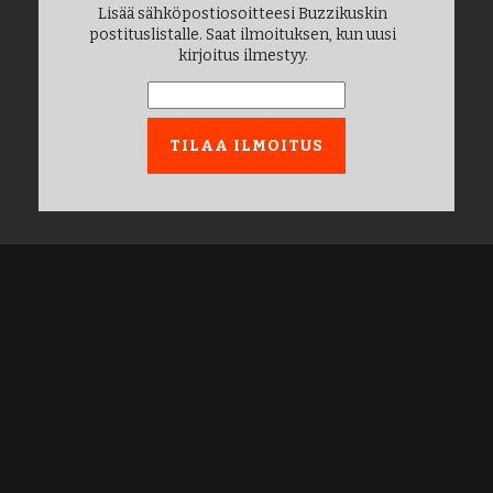
Lisää sähköpostiosoitteesi Buzzikuskin
postituslistalle. Saat ilmoituksen, kun uusi
kirjoitus ilmestyy.