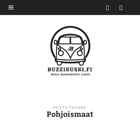
Buzzikuski
POSTS TAGGED
Pohjoismaat