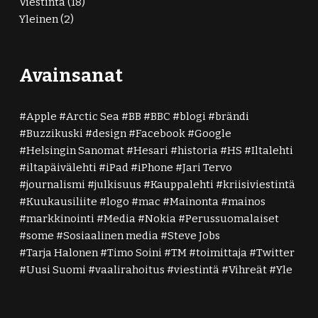
Viestintä
(18)
Yleinen
(2)
Avainsanat
Apple
Arctic Sea
BB
BBC
blogi
brändi
Buzzikuski
design
Facebook
Google
Helsingin Sanomat
Hesari
historia
HS
Iltalehti
iltapäivälehti
iPad
iPhone
Jari Tervo
journalismi
julkisuus
Kauppalehti
kriisiviestintä
Kuukausiliite
logo
mac
Mainonta
mainos
markkinointi
Media
Nokia
Perussuomalaiset
some
Sosiaalinen media
Steve Jobs
Tarja Halonen
Timo Soini
TM
toimittaja
Twitter
Uusi Suomi
vaalirahoitus
viestintä
Vihreät
Yle