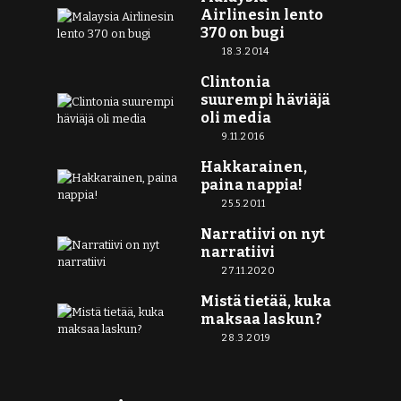
Airlinesin lento
370 on bugi
18.3.2014
Clintonia
suurempi häviäjä
oli media
9.11.2016
Hakkarainen,
paina nappia!
25.5.2011
Narratiivi on nyt
narratiivi
27.11.2020
Mistä tietää, kuka
maksaa laskun?
28.3.2019