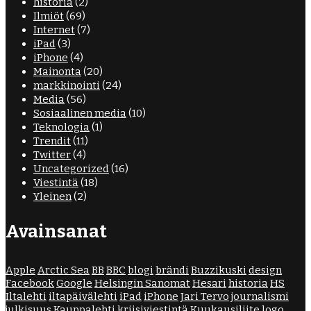
historia
(2)
Ilmiöt
(69)
Internet
(7)
iPad
(3)
iPhone
(4)
Mainonta
(20)
markkinointi
(24)
Media
(56)
Sosiaalinen media
(10)
Teknologia
(1)
Trendit
(11)
Twitter
(4)
Uncategorized
(16)
Viestintä
(18)
Yleinen
(2)
Avainsanat
Apple
Arctic Sea
BB
BBC
blogi
brändi
Buzzikuski
design
Facebook
Google
Helsingin Sanomat
Hesari
historia
HS
Iltalehti
iltapäivälehti
iPad
iPhone
Jari Tervo
journalismi
julkisuus
Kauppalehti
kriisiviestintä
Kuukausiliite
logo