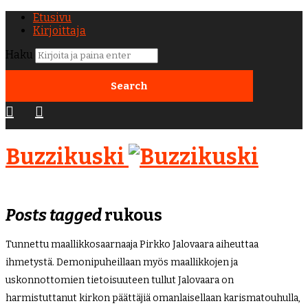
Etusivu
Kirjoittaja
Haku
Buzzikuski
Posts tagged
rukous
Tunnettu maallikkosaarnaaja Pirkko Jalovaara aiheuttaa
ihmetystä. Demonipuheillaan myös maallikkojen ja
uskonnottomien tietoisuuteen tullut Jalovaara on
harmistuttanut kirkon päättäjiä omanlaisellaan karismatouhulla,