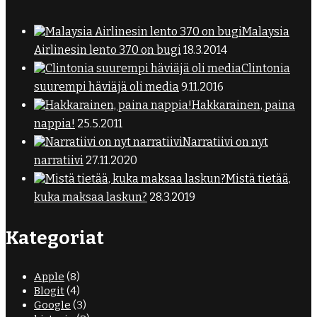
Malaysia
Airlinesin lento 370 on bugi
18.3.2014
Clintonia
suurempi häviäjä oli media
9.11.2016
Hakkarainen, paina
nappia!
25.5.2011
Narratiivi on nyt
narratiivi
27.11.2020
Mistä tietää,
kuka maksaa laskun?
28.3.2019
Kategoriat
Apple
(8)
Blogit
(4)
Google
(3)