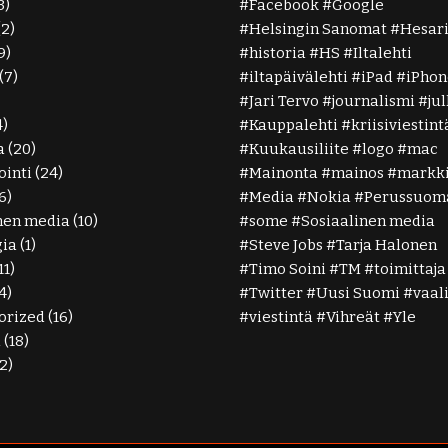
3)
Facebook
Google
(2)
Helsingin Sanomat
Hesar
9)
historia
HS
Iltalehti
(7)
iltapäivälehti
iPad
iPhon
Jari Tervo
journalismi
ju
4)
Kauppalehti
kriisiviestint
a
(20)
Kuukausiliite
logo
mac
inti
(24)
Mainonta
mainos
markki
6)
Media
Nokia
Perussuoma
nen media
(10)
some
Sosiaalinen media
gia
(1)
Steve Jobs
Tarja Halonen
11)
Timo Soini
TM
toimittaja
4)
Twitter
Uusi Suomi
vaal
orized
(16)
viestintä
Vihreät
Yle
ä
(18)
2)