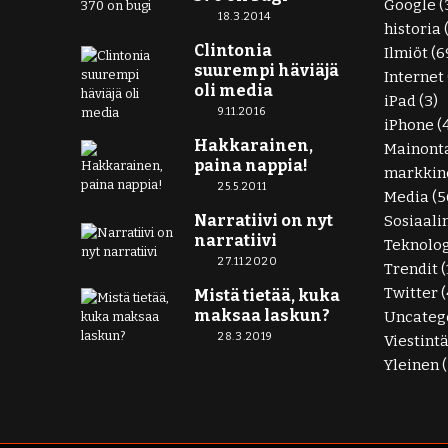
Google
(
18.3.2014
historia
Clintonia
Ilmiöt
(6
suurempi häviäjä
Internet
oli media
iPad
(3)
9.11.2016
iPhone
(
Hakkarainen,
Mainont
paina nappia!
markkino
25.5.2011
Media
(5
Narratiivi on nyt
Sosiaali
narratiivi
Teknolo
27.11.2020
Trendit
(
Twitter
(
Mistä tietää, kuka
maksaa laskun?
Uncateg
28.3.2019
Viestint
Yleinen
(