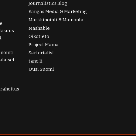
Journalistics Blog
i
Kangas Media & Marketing
Markkinointi & Mainonta
e
Mashable
lkisuus
Oikotieto
ä
Project Mama
nointi
Sartorialist
laiset
tane.li
Uusi Suomi
irahoitus