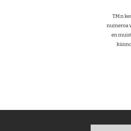
TM:n ke
numeroa vu
en muis
kiinno