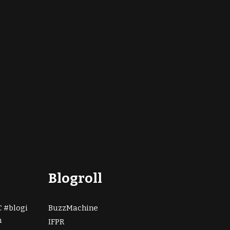
Blogroll
C
blogi
BuzzMachine
n
IFPR