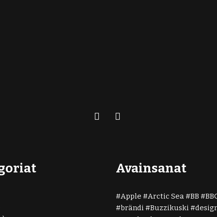
goriat
Avainsanat
)
Apple
Arctic Sea
BB
BB
)
brändi
Buzzikuski
desig