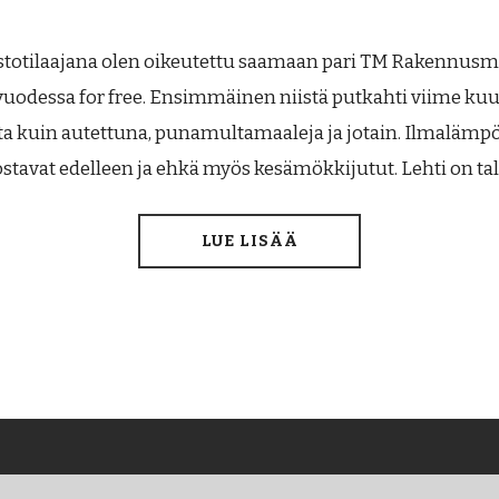
stotilaajana olen oikeutettu saamaan pari TM Rakennus
odessa for free. Ensimmäinen niistä putkahti viime kuu
ta kuin autettuna, punamultamaaleja ja jotain. Ilmaläm
stavat edelleen ja ehkä myös kesämökkijutut. Lehti on ta
LUE LISÄÄ