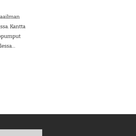
maailman
ssa. Kantta
pöpumput
llessa…