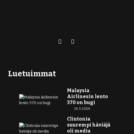
Luetuimmat
Malaysia
Airlinesin lento
370 on bugi
18.3.2014
Clintonia
suurempi häviäjä
oli media