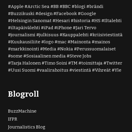
Apple
Arctic Sea
BB
BBC
blogi
brändi
Buzzikuski
design
Facebook
Google
Helsingin Sanomat
Hesari
historia
HS
Iltalehti
iltapäivälehti
iPad
iPhone
Jari Tervo
journalismi
julkisuus
Kauppalehti
kriisiviestintä
Kuukausiliite
logo
mac
Mainonta
mainos
markkinointi
Media
Nokia
Perussuomalaiset
some
Sosiaalinen media
Steve Jobs
Tarja Halonen
Timo Soini
TM
toimittaja
Twitter
Uusi Suomi
vaalirahoitus
viestintä
Vihreät
Yle
Blogroll
BuzzMachine
IFPR
Journalistics Blog