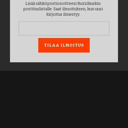
Lisää sähköpostiosoitteesi Buzzikuskin
postituslistalle. Saat ilmoituksen, kun uusi
kirjoitus ilmestyy.