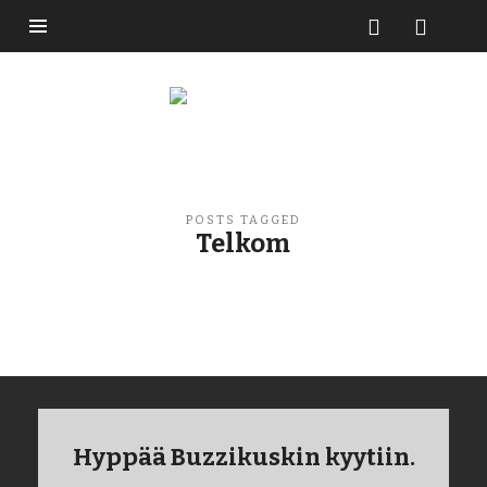
Buzzikuski
POSTS TAGGED
Telkom
Hyppää Buzzikuskin kyytiin.