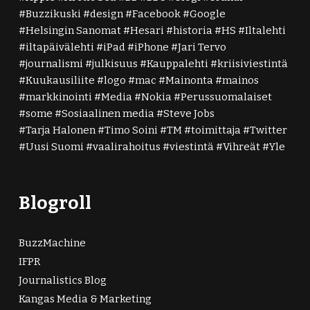
Buzzikuski
design
Facebook
Google
Helsingin Sanomat
Hesari
historia
HS
Iltalehti
iltapäivälehti
iPad
iPhone
Jari Tervo
journalismi
julkisuus
Kauppalehti
kriisiviestintä
Kuukausiliite
logo
mac
Mainonta
mainos
markkinointi
Media
Nokia
Perussuomalaiset
some
Sosiaalinen media
Steve Jobs
Tarja Halonen
Timo Soini
TM
toimittaja
Twitter
Uusi Suomi
vaalirahoitus
viestintä
Vihreät
Yle
Blogroll
BuzzMachine
IFPR
Journalistics Blog
Kangas Media & Marketing