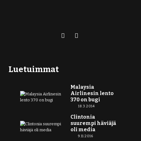
Luetuimmat
Malaysia
Airlinesin lento
370 on bugi
18.3.2014
Clintonia
suurempi häviäjä
oli media
9.11.2016