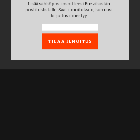
Lisää sähköpostiosoitteesi Buzzikuskin
postituslistalle. Saat ilmoituksen, kun uusi
kirjoitus ilmestyy.