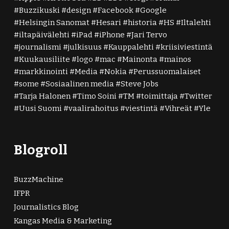
Buzzikuski
design
Facebook
Google
Helsingin Sanomat
Hesari
historia
HS
Iltalehti
iltapäivälehti
iPad
iPhone
Jari Tervo
journalismi
julkisuus
Kauppalehti
kriisiviestintä
Kuukausiliite
logo
mac
Mainonta
mainos
markkinointi
Media
Nokia
Perussuomalaiset
some
Sosiaalinen media
Steve Jobs
Tarja Halonen
Timo Soini
TM
toimittaja
Twitter
Uusi Suomi
vaalirahoitus
viestintä
Vihreät
Yle
Blogroll
BuzzMachine
IFPR
Journalistics Blog
Kangas Media & Marketing