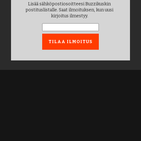
Lisää sähköpostiosoitteesi Buzzikuskin
postituslistalle. Saat ilmoituksen, kun uusi
kirjoitus ilmestyy.