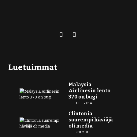
Luetuimmat
Malaysia
Airlinesin lento
370 on bugi
18.3.2014
Clintonia
suurempi häviäjä
oli media
9.11.2016