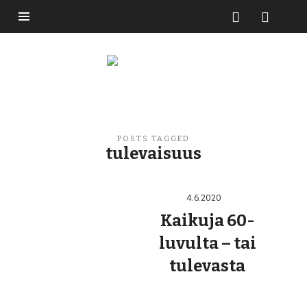
Buzzikuski
POSTS TAGGED
tulevaisuus
4.6.2020
Kaikuja 60-
luvulta – tai
tulevasta