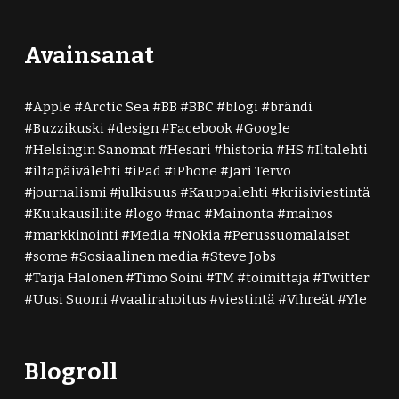
Avainsanat
Apple
Arctic Sea
BB
BBC
blogi
brändi
Buzzikuski
design
Facebook
Google
Helsingin Sanomat
Hesari
historia
HS
Iltalehti
iltapäivälehti
iPad
iPhone
Jari Tervo
journalismi
julkisuus
Kauppalehti
kriisiviestintä
Kuukausiliite
logo
mac
Mainonta
mainos
markkinointi
Media
Nokia
Perussuomalaiset
some
Sosiaalinen media
Steve Jobs
Tarja Halonen
Timo Soini
TM
toimittaja
Twitter
Uusi Suomi
vaalirahoitus
viestintä
Vihreät
Yle
Blogroll