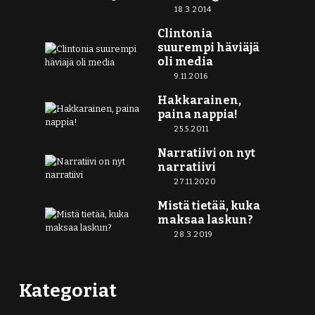
18.3.2014
Clintonia
suurempi häviäjä
oli media
9.11.2016
Hakkarainen,
paina nappia!
25.5.2011
Narratiivi on nyt
narratiivi
27.11.2020
Mistä tietää, kuka
maksaa laskun?
28.3.2019
Kategoriat