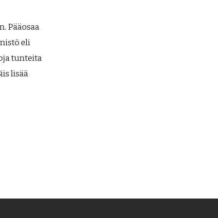
n. Pääosaa
istö eli
oja tunteita
is lisää