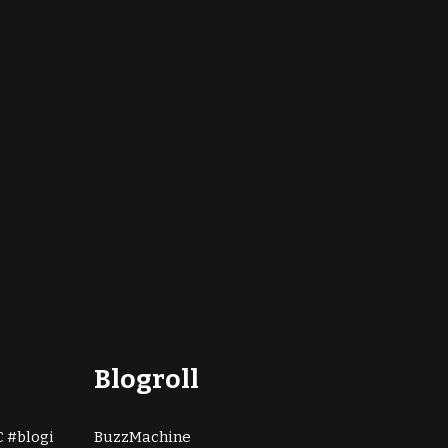
Blogroll
C
blogi
BuzzMachine