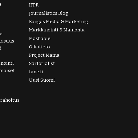
n
IFPR
Journalistics Blog
i
Kangas Media & Marketing
Markkinointi & Mainonta
e
Mashable
lkisuus
Oikotieto
ä
Project Mama
nointi
Sartorialist
laiset
tane.li
Uusi Suomi
irahoitus