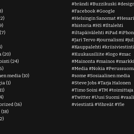
)
brändi
Buzzikuski
desig
3)
Facebook
Google
(2)
Helsingin Sanomat
Hesar
9)
historia
HS
Iltalehti
(7)
iltapäivälehti
iPad
iPhon
Jari Tervo
journalismi
ju
4)
Kauppalehti
kriisiviestint
a
(20)
Kuukausiliite
logo
mac
inti
(24)
Mainonta
mainos
markki
6)
Media
Nokia
Perussuoma
nen media
(10)
some
Sosiaalinen media
gia
(1)
Steve Jobs
Tarja Halonen
11)
Timo Soini
TM
toimittaja
4)
Twitter
Uusi Suomi
vaal
orized
(16)
viestintä
Vihreät
Yle
ä
(18)
2)