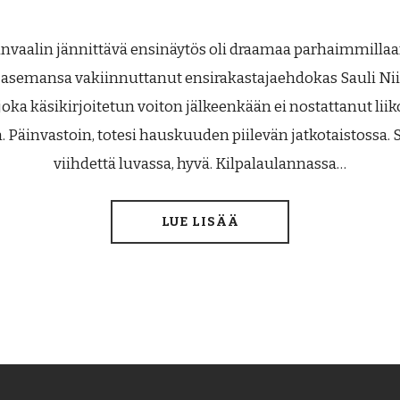
invaalin jännittävä ensinäytös oli draamaa parhaimmillaa
i asemansa vakiinnuttanut ensirakastajaehdokas Sauli Niin
joka käsikirjoitetun voiton jälkeenkään ei nostattanut liik
. Päinvastoin, totesi hauskuuden piilevän jatkotaistossa. Si
viihdettä luvassa, hyvä. Kilpalaulannassa…
LUE LISÄÄ