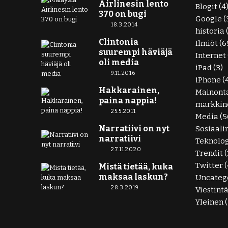
Airlinesin lento
Blogit
(4
370 on bugi
Google
(
18.3.2014
historia
Clintonia
Ilmiöt
(6
suurempi häviäjä
Internet
oli media
iPad
(3)
9.11.2016
iPhone
(
Hakkarainen,
Mainont
paina nappia!
markkino
25.5.2011
Media
(5
Narratiivi on nyt
Sosiaali
narratiivi
Teknolo
27.11.2020
Trendit
(
Twitter
(
Mistä tietää, kuka
maksaa laskun?
Uncateg
28.3.2019
Viestint
Yleinen
(