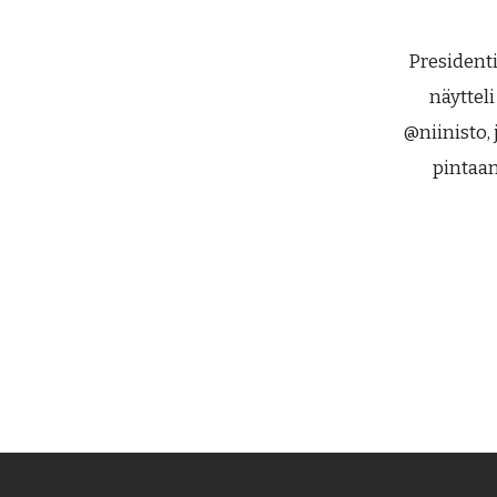
President
näyttel
@niinisto, 
pintaan