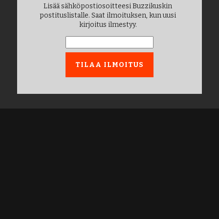
Lisää sähköpostiosoitteesi Buzzikuskin
postituslistalle. Saat ilmoituksen, kun uusi
kirjoitus ilmestyy.