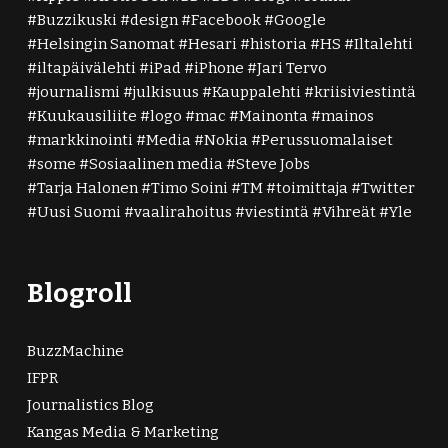
Buzzikuski
design
Facebook
Google
Helsingin Sanomat
Hesari
historia
HS
Iltalehti
iltapäivälehti
iPad
iPhone
Jari Tervo
journalismi
julkisuus
Kauppalehti
kriisiviestintä
Kuukausiliite
logo
mac
Mainonta
mainos
markkinointi
Media
Nokia
Perussuomalaiset
some
Sosiaalinen media
Steve Jobs
Tarja Halonen
Timo Soini
TM
toimittaja
Twitter
Uusi Suomi
vaalirahoitus
viestintä
Vihreät
Yle
Blogroll
BuzzMachine
IFPR
Journalistics Blog
Kangas Media & Marketing