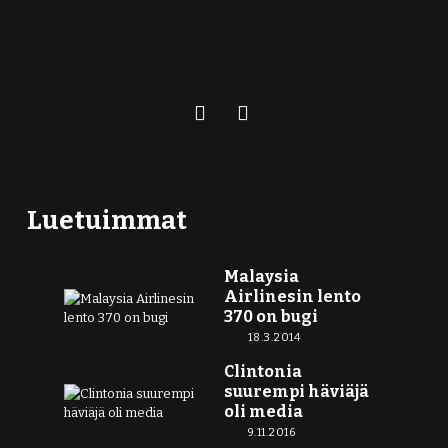
Luetuimmat
Malaysia
Airlinesin lento
370 on bugi
18.3.2014
Clintonia
suurempi häviäjä
oli media
9.11.2016