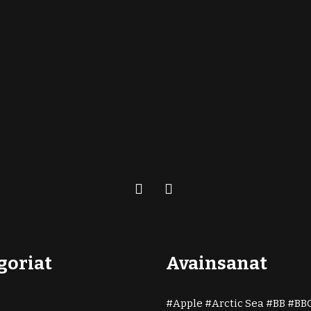
goriat
Avainsanat
)
Apple
Arctic Sea
BB
BB