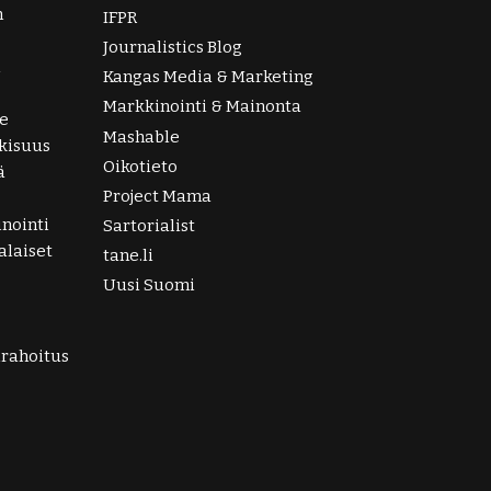
n
IFPR
Journalistics Blog
i
Kangas Media & Marketing
Markkinointi & Mainonta
e
Mashable
lkisuus
Oikotieto
ä
Project Mama
nointi
Sartorialist
laiset
tane.li
Uusi Suomi
irahoitus