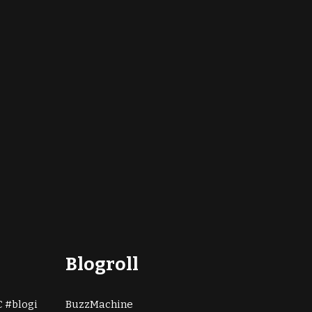
Blogroll
C
blogi
BuzzMachine