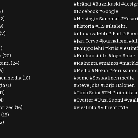
)
brändi
Buzzikuski
desig
3)
Facebook
Google
(2)
Helsingin Sanomat
Hesar
9)
historia
HS
Iltalehti
(7)
iltapäivälehti
iPad
iPhon
Jari Tervo
journalismi
ju
4)
Kauppalehti
kriisiviestint
a
(20)
Kuukausiliite
logo
mac
inti
(24)
Mainonta
mainos
markki
6)
Media
Nokia
Perussuoma
nen media
(10)
some
Sosiaalinen media
gia
(1)
Steve Jobs
Tarja Halonen
11)
Timo Soini
TM
toimittaja
4)
Twitter
Uusi Suomi
vaal
orized
(16)
viestintä
Vihreät
Yle
ä
(18)
2)