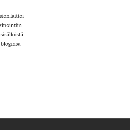
ion laittoi
inointiin
sisällöistä
n bloginsa