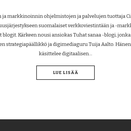
 ja markkinoinnin ohjelmistojen ja palvelujen tuottaja Cis
sjärjestykseen suomalaiset verkkoviestintään ja -markk
t blogit. Kärkeen nousi ansiokas Tuhat sanaa -blogi, jonka 
en strategiapäällikkö ja digimediaguru Tuija Aalto. Häne
käsittelee digitaalisen…
LUE LISÄÄ