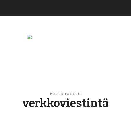
Buzzikuski
POSTS TAGGED
verkkoviestintä