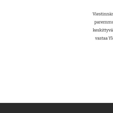
Viestinnän
paremmuu
keskittyvä
vastaa Yl