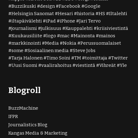
Buzzikuski
design
Facebook
Google
Helsingin Sanomat
Hesari
historia
HS
Iltalehti
iltapäivälehti
iPad
iPhone
Jari Tervo
journalismi
julkisuus
Kauppalehti
kriisiviestintä
Kuukausiliite
logo
mac
Mainonta
mainos
markkinointi
Media
Nokia
Perussuomalaiset
some
Sosiaalinen media
Steve Jobs
Tarja Halonen
Timo Soini
TM
toimittaja
Twitter
Uusi Suomi
vaalirahoitus
viestintä
Vihreät
Yle
Blogroll
BuzzMachine
IFPR
Journalistics Blog
Kangas Media & Marketing