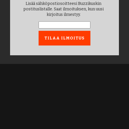
Lisää sähköpostiosoitteesi Buzzikuskin
postituslistalle. Saat ilmoituksen, kun uusi
kirjoitus ilmestyy.