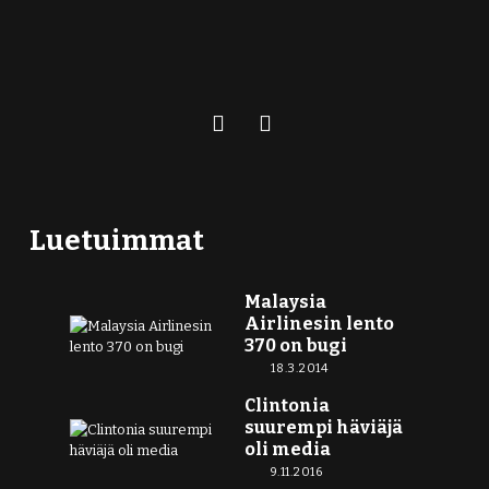
Luetuimmat
Malaysia
Airlinesin lento
370 on bugi
18.3.2014
Clintonia
suurempi häviäjä
oli media
9.11.2016