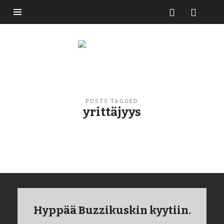
Buzzikuski
POSTS TAGGED
yrittäjyys
Hyppää Buzzikuskin kyytiin.