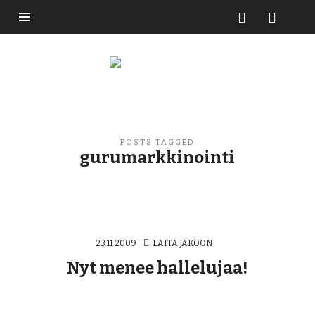
Buzzikuski
POSTS TAGGED
gurumarkkinointi
23.11.2009
LAITA JAKOON
Nyt menee hallelujaa!