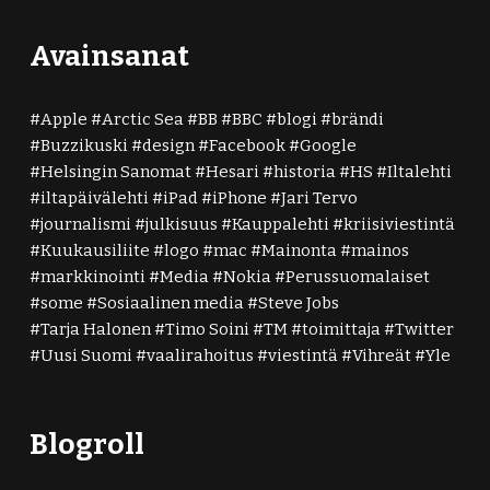
Avainsanat
Apple
Arctic Sea
BB
BBC
blogi
brändi
Buzzikuski
design
Facebook
Google
Helsingin Sanomat
Hesari
historia
HS
Iltalehti
iltapäivälehti
iPad
iPhone
Jari Tervo
journalismi
julkisuus
Kauppalehti
kriisiviestintä
Kuukausiliite
logo
mac
Mainonta
mainos
markkinointi
Media
Nokia
Perussuomalaiset
some
Sosiaalinen media
Steve Jobs
Tarja Halonen
Timo Soini
TM
toimittaja
Twitter
Uusi Suomi
vaalirahoitus
viestintä
Vihreät
Yle
Blogroll