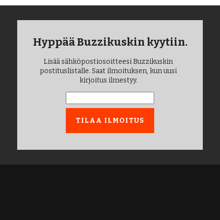
Hyppää Buzzikuskin kyytiin.
Lisää sähköpostiosoitteesi Buzzikuskin
postituslistalle. Saat ilmoituksen, kun uusi
kirjoitus ilmestyy.