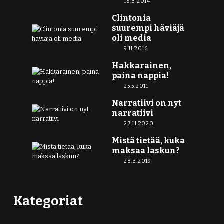
18.3.2014
Clintonia
suurempi häviäjä
oli media
9.11.2016
Hakkarainen,
paina nappia!
25.5.2011
Narratiivi on nyt
narratiivi
27.11.2020
Mistä tietää, kuka
maksaa laskun?
28.3.2019
Kategoriat