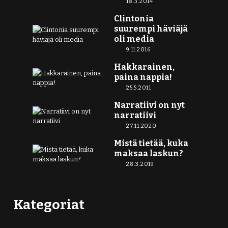
18.3.2014
Clintonia
suurempi häviäjä
oli media
9.11.2016
Hakkarainen,
paina nappia!
25.5.2011
Narratiivi on nyt
narratiivi
27.11.2020
Mistä tietää, kuka
maksaa laskun?
28.3.2019
Kategoriat