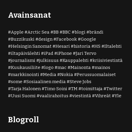
Avainsanat
Apple
Arctic Sea
BB
BBC
blogi
brändi
Buzzikuski
design
Facebook
Google
Helsingin Sanomat
Hesari
historia
HS
Iltalehti
iltapäivälehti
iPad
iPhone
Jari Tervo
journalismi
julkisuus
Kauppalehti
kriisiviestintä
Kuukausiliite
logo
mac
Mainonta
mainos
markkinointi
Media
Nokia
Perussuomalaiset
some
Sosiaalinen media
Steve Jobs
Tarja Halonen
Timo Soini
TM
toimittaja
Twitter
Uusi Suomi
vaalirahoitus
viestintä
Vihreät
Yle
Blogroll