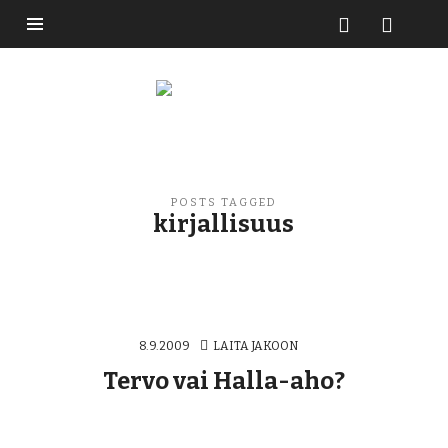
Buzzikuski
POSTS TAGGED
kirjallisuus
8.9.2009
LAITA JAKOON
Tervo vai Halla-aho?