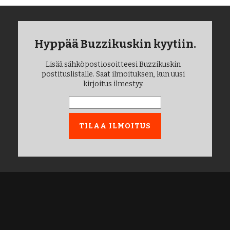
Hyppää Buzzikuskin kyytiin.
Lisää sähköpostiosoitteesi Buzzikuskin
postituslistalle. Saat ilmoituksen, kun uusi
kirjoitus ilmestyy.