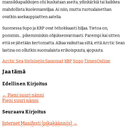
mansikkapaikkojen ohi kuskataan aseita, ydinkärkiä tai kaikkea
mahdollista kuolemanviljaa. Ai niin, mutta ruotsalaisethan
ovatkin asekauppiaitten aatelia.
Suomessa Supo ja KRP ovat tehokkaasti hiljaa. Tietoa on,
pommin… pikemminkin ohjuksenvarmasti. Parempi kai sitten
että se jätetään kertomatta. Alkaa vaikuttaa siltä, että Arctic Sean
lastina on ollutkin suomalaista erikoispuuta, ajopuuta.
Arctic Sea
Helsingin Sanomat
KRP
Supo
TimesOnline
Jaa tämä
Edellinen Kirjoitus
←
Pieni suuri nänni
Pieni suuri nänni
Seuraava Kirjoitus
Internet Manifesti (pikakäännös)
→