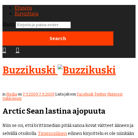
Etusivu
Kirjoittaja
Haku
Buzzikuski
in
Media
on
7.9.2009
7.9.2009
Laita jakoon
Facebook
Twitter
Pinterest
Sähköposti
Arctic Sean lastina ajopuuta
Niin se on, että brittimedian pitää sanoa kovat väitteet ääneen ja
selvällä otsikolla.
Timesonlinen
eilinen kirjoittelu ei ole niinkään