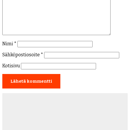
Nimi
*
Sähköpostiosoite
*
Kotisivu