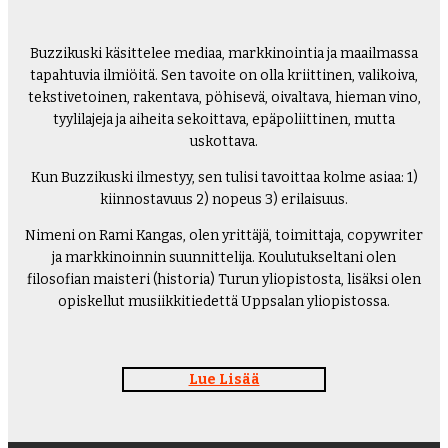
Buzzikuski käsittelee mediaa, markkinointia ja maailmassa
tapahtuvia ilmiöitä. Sen tavoite on olla kriittinen, valikoiva,
tekstivetoinen, rakentava, pöhisevä, oivaltava, hieman vino,
tyylilajeja ja aiheita sekoittava, epäpoliittinen, mutta
uskottava.
Kun Buzzikuski ilmestyy, sen tulisi tavoittaa kolme asiaa: 1)
kiinnostavuus 2) nopeus 3) erilaisuus.
Nimeni on Rami Kangas, olen yrittäjä, toimittaja, copywriter
ja markkinoinnin suunnittelija. Koulutukseltani olen
filosofian maisteri (historia) Turun yliopistosta, lisäksi olen
opiskellut musiikkitiedettä Uppsalan yliopistossa.
Lue Lisää