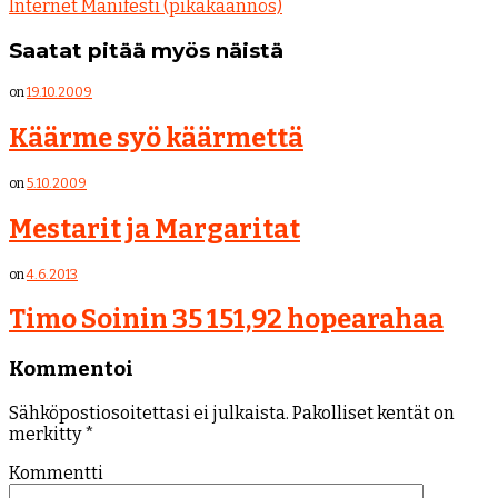
Internet Manifesti (pikakäännös)
Saatat pitää myös näistä
on
19.10.2009
Käärme syö käärmettä
on
5.10.2009
Mestarit ja Margaritat
on
4.6.2013
Timo Soinin 35 151,92 hopearahaa
Kommentoi
Sähköpostiosoitettasi ei julkaista.
Pakolliset kentät on
merkitty
*
Kommentti