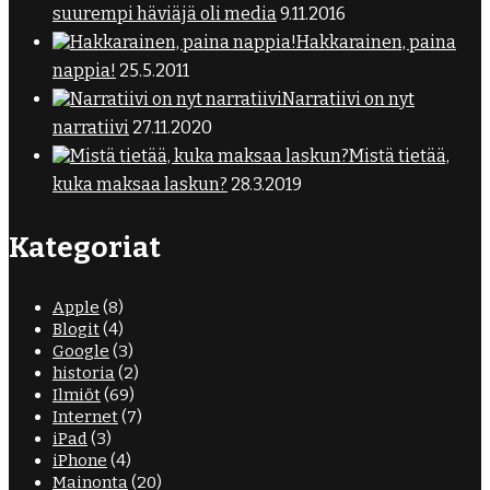
suurempi häviäjä oli media
9.11.2016
Hakkarainen, paina
nappia!
25.5.2011
Narratiivi on nyt
narratiivi
27.11.2020
Mistä tietää,
kuka maksaa laskun?
28.3.2019
Kategoriat
Apple
(8)
Blogit
(4)
Google
(3)
historia
(2)
Ilmiöt
(69)
Internet
(7)
iPad
(3)
iPhone
(4)
Mainonta
(20)