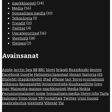
markkinointi
(24)
Media
(56)
Sosiaalinen media
(10)
Teknologia
(1)
Trendit
(11)
Twitter
(4)
Uncategorized
(16)
Viestintä
(18)
Yleinen
(2)
Avainsanat
Apple
Arctic Sea
BB
BBC
blogi
brändi
Buzzikuski
design
Facebook
Google
Helsingin Sanomat
Hesari
historia
HS
Iltalehti
iltapäivälehti
iPad
iPhone
Jari Tervo
journalismi
julkisuus
Kauppalehti
kriisiviestintä
Kuukausiliite
logo
mac
Mainonta
mainos
markkinointi
Media
Nokia
Perussuomalaiset
some
Sosiaalinen media
Steve Jobs
Tarja
Halonen
Timo Soini
TM
toimittaja
Twitter
Uusi Suomi
vaalirahoitus
viestintä
Vihreät
Yle