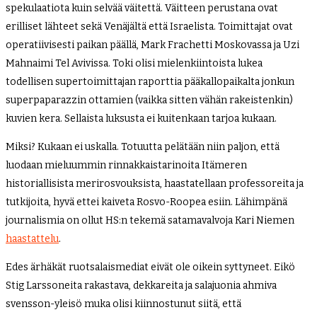
spekulaatiota kuin selvää väitettä. Väitteen perustana ovat
erilliset lähteet sekä Venäjältä että Israelista. Toimittajat ovat
operatiivisesti paikan päällä, Mark Frachetti Moskovassa ja Uzi
Mahnaimi Tel Avivissa. Toki olisi mielenkiintoista lukea
todellisen supertoimittajan raporttia pääkallopaikalta jonkun
superpaparazzin ottamien (vaikka sitten vähän rakeistenkin)
kuvien kera. Sellaista luksusta ei kuitenkaan tarjoa kukaan.
Miksi? Kukaan ei uskalla. Totuutta pelätään niin paljon, että
luodaan mieluummin rinnakkaistarinoita Itämeren
historiallisista merirosvouksista, haastatellaan professoreita ja
tutkijoita, hyvä ettei kaiveta Rosvo-Roopea esiin. Lähimpänä
journalismia on ollut HS:n tekemä satamavalvoja Kari Niemen
haastattelu
.
Edes ärhäkät ruotsalaismediat eivät ole oikein syttyneet. Eikö
Stig Larssoneita rakastava, dekkareita ja salajuonia ahmiva
svensson-yleisö muka olisi kiinnostunut siitä, että